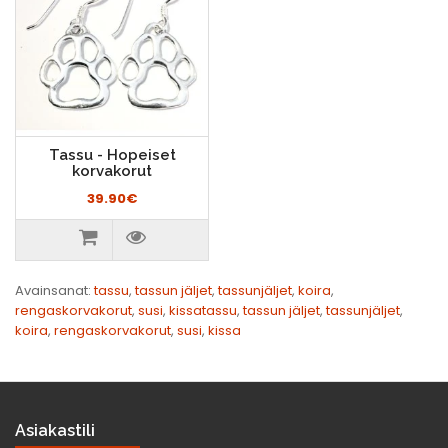
Tassu - Hopeiset
korvakorut
39.90€
Avainsanat:
tassu
,
tassun jäljet
,
tassunjäljet
,
koira
,
rengaskorvakorut
,
susi
,
kissatassu
,
tassun jäljet
,
tassunjäljet
,
koira
,
rengaskorvakorut
,
susi
,
kissa
Asiakastili