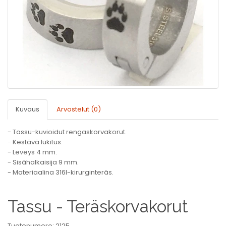
Kuvaus
Arvostelut (0)
- Tassu-kuvioidut rengaskorvakorut.
- Kestävä lukitus.
- Leveys 4 mm.
- Sisähalkaisija 9 mm.
- Materiaalina 316l-kirurginteräs.
Tassu - Teräskorvakorut
Tuotenumero: 2125