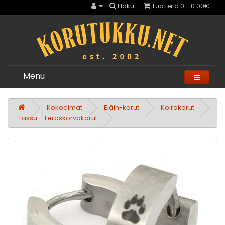
Haku
Tuotteita 0 - 0.00€
Menu
Kokoelmat
Eläin-korut
Koirakorut
Tassu - Teräskorvakorut