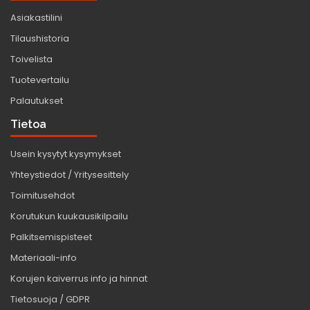
Asiakastilini
Tilaushistoria
Toivelista
Tuotevertailu
Palautukset
Tietoa
Usein kysytyt kysymykset
Yhteystiedot / Yritysesittely
Toimitusehdot
Korutukun kuukausikilpailu
Palkitsemispisteet
Materiaali-info
Korujen kaiverrus info ja hinnat
Tietosuoja / GDPR