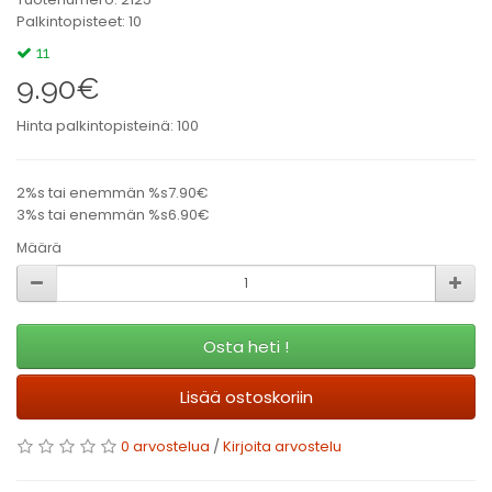
Palkintopisteet: 10
11
9.90€
Hinta palkintopisteinä: 100
2%s tai enemmän %s7.90€
3%s tai enemmän %s6.90€
Määrä
Osta heti !
Lisää ostoskoriin
0 arvostelua
/
Kirjoita arvostelu