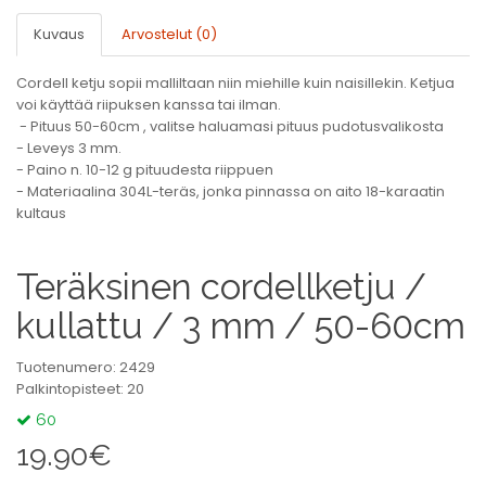
Kuvaus
Arvostelut (0)
Cordell ketju sopii malliltaan niin miehille kuin naisillekin. Ketjua
voi käyttää riipuksen kanssa tai ilman.
- Pituus 50-60cm , valitse haluamasi pituus pudotusvalikosta
- Leveys 3 mm.
- Paino n. 10-12 g pituudesta riippuen
- Materiaalina 304L-teräs, jonka pinnassa on aito 18-karaatin
kultaus
Teräksinen cordellketju /
kullattu / 3 mm / 50-60cm
Tuotenumero: 2429
Palkintopisteet: 20
60
19.90€