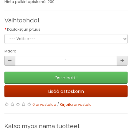
Hinta palkintopisteinä: 200
Vaihtoehdot
Kaulaketjun pituus
Määrä
Osta heti !
Lisää ostoskoriin
0 arvostelua
/
Kirjoita arvostelu
Katso myös nämä tuotteet