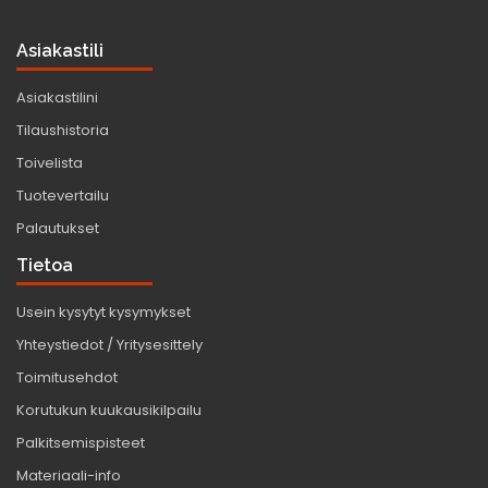
Asiakastili
Asiakastilini
Tilaushistoria
Toivelista
Tuotevertailu
Palautukset
Tietoa
Usein kysytyt kysymykset
Yhteystiedot / Yritysesittely
Toimitusehdot
Korutukun kuukausikilpailu
Palkitsemispisteet
Materiaali-info