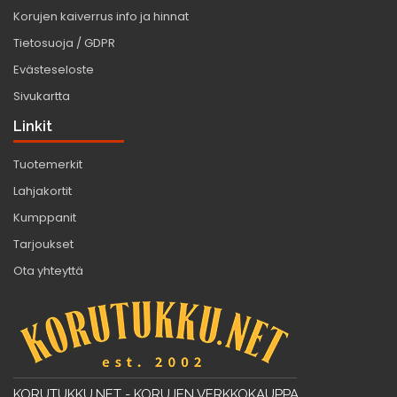
Korujen kaiverrus info ja hinnat
Tietosuoja / GDPR
Evästeseloste
Sivukartta
Linkit
Tuotemerkit
Lahjakortit
Kumppanit
Tarjoukset
Ota yhteyttä
KORUTUKKU.NET - KORUJEN VERKKOKAUPPA