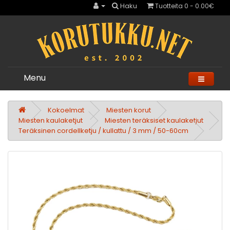
Haku
Tuotteita 0 - 0.00€
Menu
Kokoelmat
Miesten korut
Miesten kaulaketjut
Miesten teräksiset kaulaketjut
Teräksinen cordellketju / kullattu / 3 mm / 50-60cm