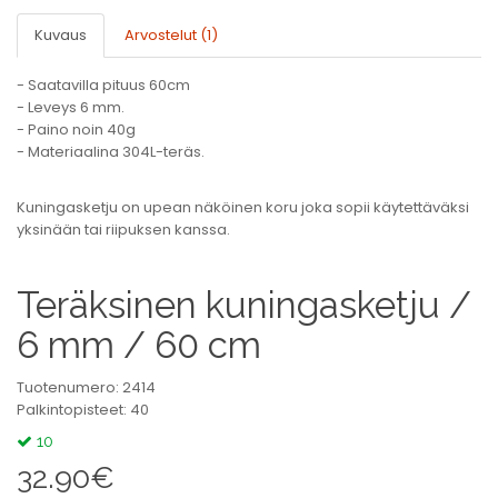
Kuvaus
Arvostelut (1)
- Saatavilla pituus 60cm
- Leveys 6 mm.
- Paino noin 40g
- Materiaalina 304L-teräs.
Kuningasketju on upean näköinen koru joka sopii käytettäväksi
yksinään tai riipuksen kanssa.
Teräksinen kuningasketju /
6 mm / 60 cm
Tuotenumero: 2414
Palkintopisteet: 40
10
32.90€