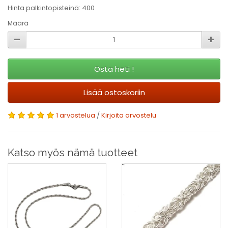
Hinta palkintopisteinä: 400
Määrä
Osta heti !
Lisää ostoskoriin
1 arvostelua
/
Kirjoita arvostelu
Katso myös nämä tuotteet