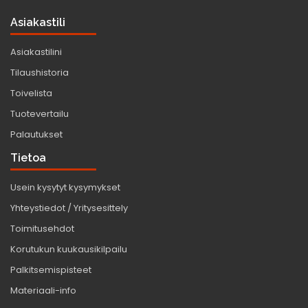
Asiakastili
Asiakastilini
Tilaushistoria
Toivelista
Tuotevertailu
Palautukset
Tietoa
Usein kysytyt kysymykset
Yhteystiedot / Yritysesittely
Toimitusehdot
Korutukun kuukausikilpailu
Palkitsemispisteet
Materiaali-info