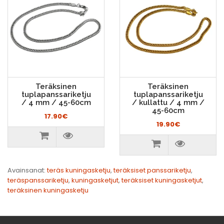
Teräksinen
Teräksinen
tuplapanssariketju
tuplapanssariketju
/ 4 mm / 45-60cm
/ kullattu / 4 mm /
45-60cm
17.90€
19.90€
Avainsanat:
teräs kuningasketju
,
teräksiset panssariketju
,
teräspanssariketju
,
kuningasketjut
,
teräksiset kuningasketjut
,
teräksinen kuningasketju