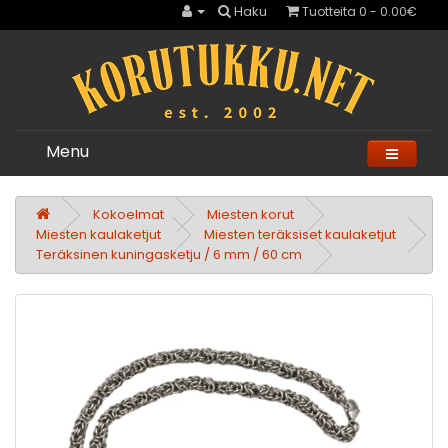
Haku
Tuotteita 0 - 0.00€
Menu
Kokoelmat
Miesten korut
Miesten kaulaketjut
Miesten teräksiset kaulaketjut
Teräksinen kuningasketju / 6 mm / 60 cm