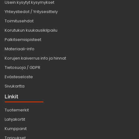
Usein kysytyt kysymykset
Yhteystiedot / Yritysesittely
Toimitusehdot
Korutukun kuukausikilpailu
Palkitsemispisteet
Materiaali-info
Korujen kaiverrus info ja hinnat
Tietosuoja / GDPR
Evästeseloste
Sivukartta
Linkit
Tuotemerkit
Lahjakortit
Kumppanit
Tarjoukset