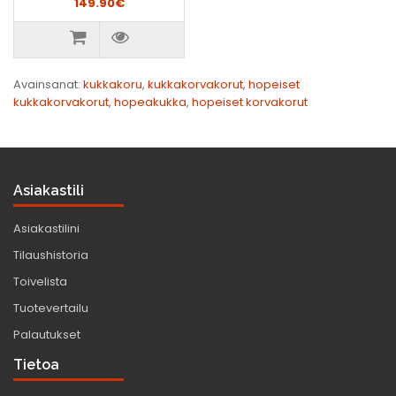
149.90€
Avainsanat:
kukkakoru
,
kukkakorvakorut
,
hopeiset
kukkakorvakorut
,
hopeakukka
,
hopeiset korvakorut
Asiakastili
Asiakastilini
Tilaushistoria
Toivelista
Tuotevertailu
Palautukset
Tietoa