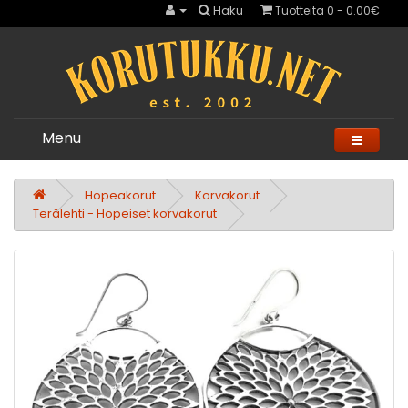
Haku
Tuotteita 0 - 0.00€
Menu
Hopeakorut
Korvakorut
Terälehti - Hopeiset korvakorut