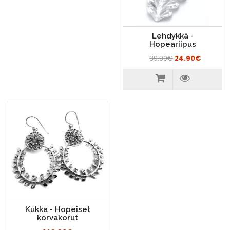
Lehdykkä -
Hopeariipus
39.90€
24.90€
Kukka - Hopeiset
korvakorut