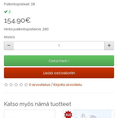
Palkintopisteet: 28
2
154.90€
Hinta palkintopisteinä: 280
Määrä
Osta heti !
Lisää ostoskoriin
0 arvostelua
/
Kirjoita arvostelu
Katso myös nämä tuotteet