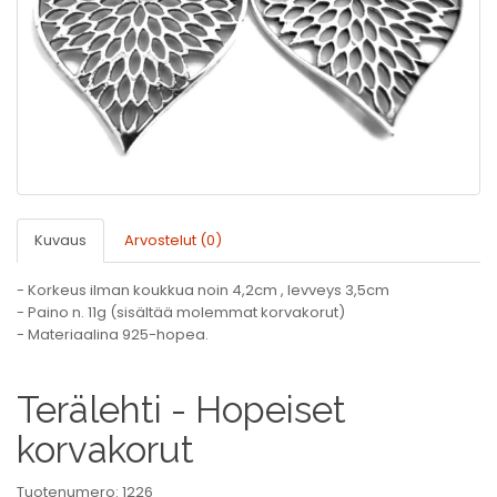
Kuvaus
Arvostelut (0)
- Korkeus ilman koukkua noin 4,2cm , levveys 3,5cm
- Paino n. 11g (sisältää molemmat korvakorut)
- Materiaalina 925-hopea.
Terälehti - Hopeiset
korvakorut
Tuotenumero: 1226