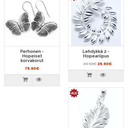
Perhonen -
Lehdykkä 2 -
Hopeiset
Hopeariipus
korvakorut
49.90€
29.90€
79.90€