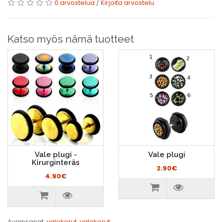
0 arvostelua
/
Kirjoita arvostelu
Katso myös nämä tuotteet
Vale plugi -
Vale plugi
Kirurginteräs
2.90€
4.90€
Avainsanat:
valekorut
,
valekorut
,