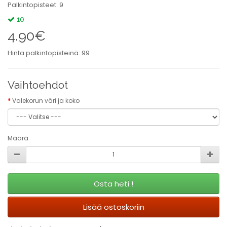
Palkintopisteet: 9
10
4.90€
Hinta palkintopisteinä: 99
Vaihtoehdot
Valekorun väri ja koko
Määrä
Osta heti !
Lisää ostoskoriin