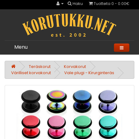
Haku
Tuotteita 0 - 0.00€
Menu
Teräskorut
Korvakorut
Värilliset korvakorut
Vale plugi - Kirurginteräs