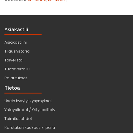
Asiakastili
Asiakastilini
Tilaushistoria
Toivelista
Tuotevertailu
Palautukset
Tietoa
Usein kysytyt kysymykset
Yhteystiedot / Yritysesittely
Toimitusehdot
Korutukun kuukausikilpailu