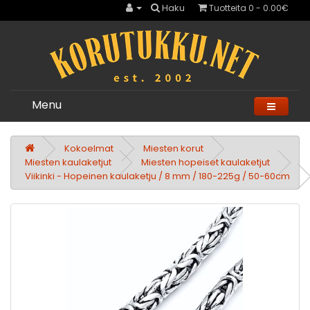
Haku
Tuotteita 0 - 0.00€
Menu
Kokoelmat
Miesten korut
Miesten kaulaketjut
Miesten hopeiset kaulaketjut
Viikinki - Hopeinen kaulaketju / 8 mm / 180-225g / 50-60cm