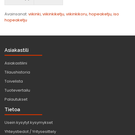
Avainsanat:
viikinki
,
viikinkiketju
,
viikinkikoru
,
hopeaketju
,
iso
hopeaketju
Asiakastili
Asiakastilini
Tilaushistoria
Toivelista
Tuotevertailu
Palautukset
Tietoa
Usein kysytyt kysymykset
Yhteystiedot / Yritysesittely