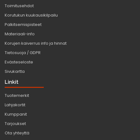
Toimitusehdot
Korutukun kuukausikilpailu
Palkitsemispisteet
Materiaali-info
Korujen kaiverrus info ja hinnat
Tietosuoja / GDPR
Evästeseloste
Sivukartta
Linkit
Tuotemerkit
Lahjakortit
Kumppanit
Tarjoukset
Ota yhteyttä