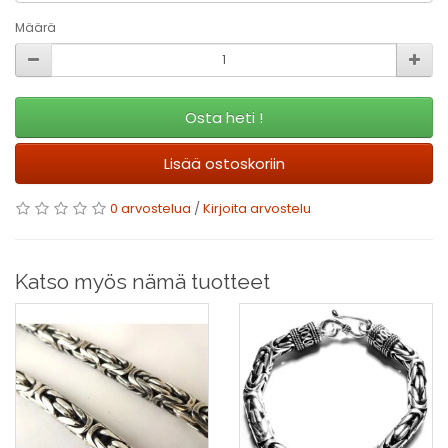
Määrä
Osta heti !
Lisää ostoskoriin
0 arvostelua
/
Kirjoita arvostelu
Katso myös nämä tuotteet