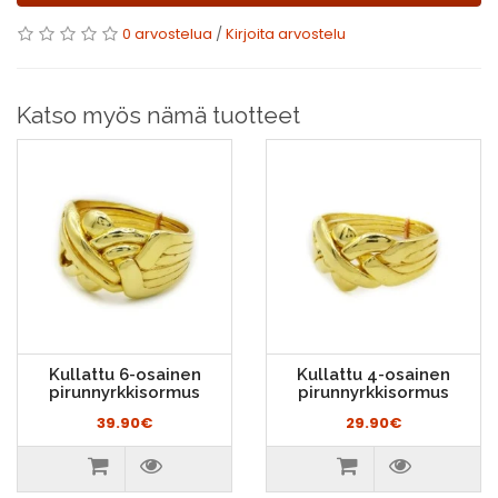
0 arvostelua
/
Kirjoita arvostelu
Katso myös nämä tuotteet
Kullattu 6-osainen
Kullattu 4-osainen
pirunnyrkkisormus
pirunnyrkkisormus
39.90€
29.90€