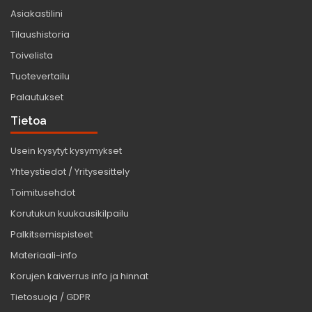
Asiakastilini
Tilaushistoria
Toivelista
Tuotevertailu
Palautukset
Tietoa
Usein kysytyt kysymykset
Yhteystiedot / Yritysesittely
Toimitusehdot
Korutukun kuukausikilpailu
Palkitsemispisteet
Materiaali-info
Korujen kaiverrus info ja hinnat
Tietosuoja / GDPR