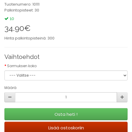
Tuotenumero: 10111
Palkintopisteet: 30
10
34.90€
Hinta palkintopisteinä: 300
Vaihtoehdot
Sormuksen koko
Määrä
Osta heti !
Lisää ostoskoriin