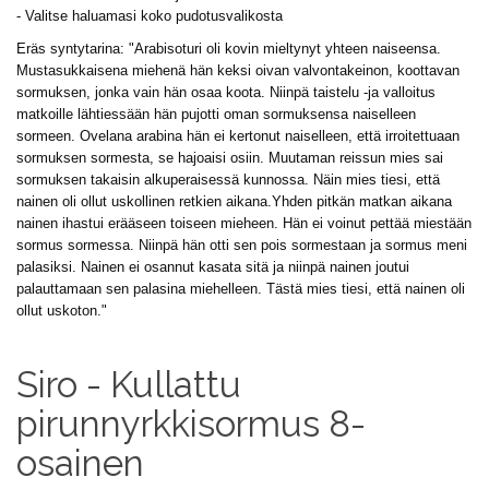
- Valitse haluamasi koko pudotusvalikosta
Eräs syntytarina: "Arabisoturi oli kovin mieltynyt yhteen naiseensa.
Mustasukkaisena miehenä hän keksi oivan valvontakeinon, koottavan
sormuksen, jonka vain hän osaa koota. Niinpä taistelu -ja valloitus
matkoille lähtiessään hän pujotti oman sormuksensa naiselleen
sormeen. Ovelana arabina hän ei kertonut naiselleen, että irroitettuaan
sormuksen sormesta, se hajoaisi osiin. Muutaman reissun mies sai
sormuksen takaisin alkuperaisessä kunnossa. Näin mies tiesi, että
nainen oli ollut uskollinen retkien aikana.Yhden pitkän matkan aikana
nainen ihastui erääseen toiseen mieheen. Hän ei voinut pettää miestään
sormus sormessa. Niinpä hän otti sen pois sormestaan ja sormus meni
palasiksi. Nainen ei osannut kasata sitä ja niinpä nainen joutui
palauttamaan sen palasina miehelleen. Tästä mies tiesi, että nainen oli
ollut uskoton."
Siro - Kullattu
pirunnyrkkisormus 8-
osainen