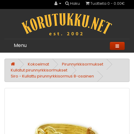
Haku
Tuotteita 0 - 0.00€
Menu
Kokoelmat
Pirunnyrkkisormukset
Kullatut pirunnyrkkisormukset
Siro - Kullattu pirunnyrkkisormus 8-osainen