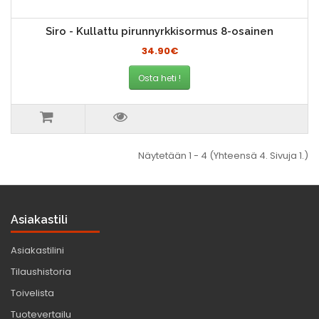
Siro - Kullattu pirunnyrkkisormus 8-osainen
34.90€
Osta heti !
Näytetään 1 - 4 (Yhteensä 4. Sivuja 1.)
Asiakastili
Asiakastilini
Tilaushistoria
Toivelista
Tuotevertailu