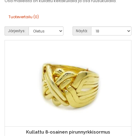
Osa malleista on kullattu keltakullalla ja osa ruusukullalla.
Tuotevertailu (0)
Järjestys:
Näytä:
Kullattu 8-osainen pirunnyrkkisormus