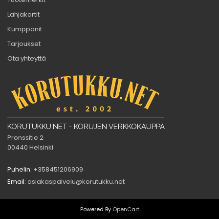
Lahjakortit
Kumppanit
Tarjoukset
Ota yhteyttä
KORUTUKKU.NET - KORUJEN VERKKOKAUPPA
Pronssitie 2
00440 Helsinki
Puhelin:
+358451206909
Email:
asiakaspalvelu@korutukku.net
Powered By
OpenCart