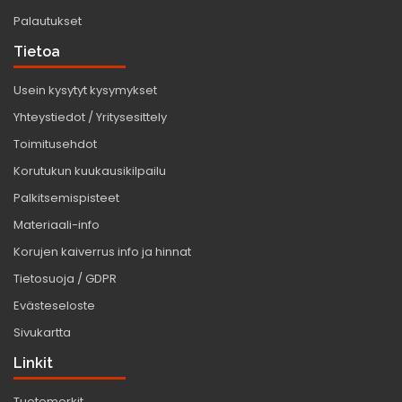
Palautukset
Tietoa
Usein kysytyt kysymykset
Yhteystiedot / Yritysesittely
Toimitusehdot
Korutukun kuukausikilpailu
Palkitsemispisteet
Materiaali-info
Korujen kaiverrus info ja hinnat
Tietosuoja / GDPR
Evästeseloste
Sivukartta
Linkit
Tuotemerkit