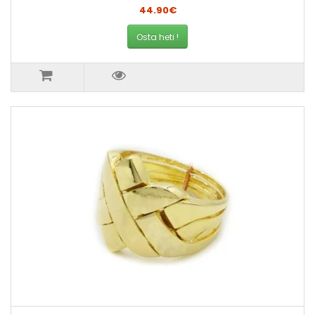
44.90€
Osta heti !