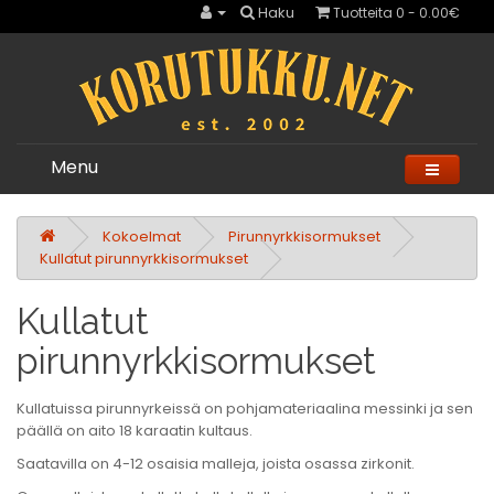
Haku
Tuotteita 0 - 0.00€
Menu
Kokoelmat
Pirunnyrkkisormukset
Kullatut pirunnyrkkisormukset
Kullatut
pirunnyrkkisormukset
Kullatuissa pirunnyrkeissä on pohjamateriaalina messinki ja sen
päällä on aito 18 karaatin kultaus.
Saatavilla on 4-12 osaisia malleja, joista osassa zirkonit.