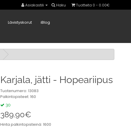
Asiakastili
Haku
Tuotteita 0 - 0.00€
Lävistyskorut
iBlog
Karjala, jätti - Hopeariipus
Tuotenumero: 13083
Palkintopisteet: 160
30
389.90€
Hinta palkintopisteinä: 1600