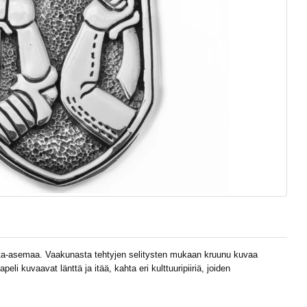
nta-asemaa. Vaakunasta tehtyjen selitysten mukaan kruunu kuvaa
peli kuvaavat länttä ja itää, kahta eri kulttuuripiiriä, joiden