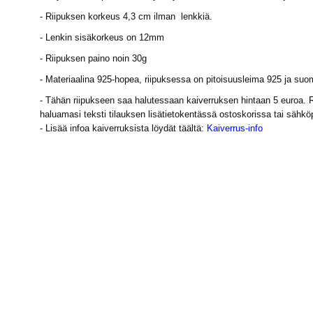
- Riipuksen korkeus 4,3 cm ilman lenkkiä.
- Lenkin sisäkorkeus on 12mm
- Riipuksen paino noin 30g
- Materiaalina 925-hopea, riipuksessa on pitoisuusleima 925 ja suo
- Tähän riipukseen saa halutessaan kaiverruksen hintaan 5 euroa. Ra
haluamasi teksti tilauksen lisätietokentässä ostoskorissa tai sähkö
- Lisää infoa kaiverruksista löydät täältä:
Kaiverrus-info