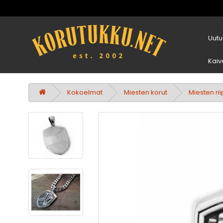
Uutu
Kaiv
Kokoelmat
Miesten korut
Miesten ri