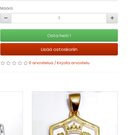
Määrä
Osta heti !
Lisää ostoskoriin
0 arvostelua
/
Kirjoita arvostelu