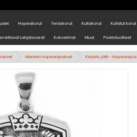
udet
Hopeakorut
Teräskorut
Kultakorut
Kullatut korut
errettavat Lahjatavarat
Kokoelmat
Muut
Poistotuotteet
ipukset
Miesten hopeariipukset
Karjala, jätti - Hopeariipus