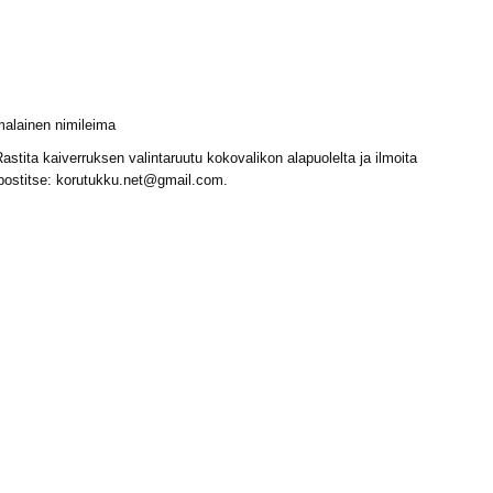
malainen nimileima
stita kaiverruksen valintaruutu kokovalikon alapuolelta ja ilmoita
postitse:
korutukku.net@gmail.com
.