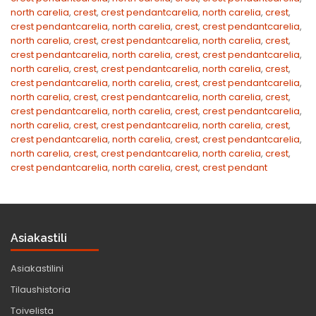
north carelia
,
crest
,
crest pendantcarelia
,
north carelia
,
crest
,
crest pendantcarelia
,
north carelia
,
crest
,
crest pendantcarelia
,
north carelia
,
crest
,
crest pendantcarelia
,
north carelia
,
crest
,
crest pendantcarelia
,
north carelia
,
crest
,
crest pendantcarelia
,
north carelia
,
crest
,
crest pendantcarelia
,
north carelia
,
crest
,
crest pendantcarelia
,
north carelia
,
crest
,
crest pendantcarelia
,
north carelia
,
crest
,
crest pendantcarelia
,
north carelia
,
crest
,
crest pendantcarelia
,
north carelia
,
crest
,
crest pendantcarelia
,
north carelia
,
crest
,
crest pendantcarelia
,
north carelia
,
crest
,
crest pendantcarelia
,
north carelia
,
crest
,
crest pendantcarelia
,
north carelia
,
crest
,
crest pendantcarelia
,
north carelia
,
crest
,
crest pendantcarelia
,
north carelia
,
crest
,
crest pendant
Asiakastili
Asiakastilini
Tilaushistoria
Toivelista