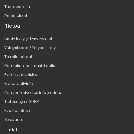
Tuotevertailu
Palautukset
Tietoa
Usein kysytyt kysymykset
Yhteystiedot / Yritysesittely
Toimitusehdot
Korutukun kuukausikilpailu
Palkitsemispisteet
Materiaali-info
Korujen kaiverrus info ja hinnat
Tietosuoja / GDPR
Evästeseloste
Sivukartta
Linkit