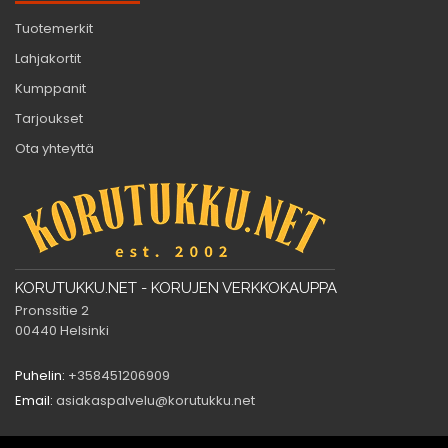
Tuotemerkit
Lahjakortit
Kumppanit
Tarjoukset
Ota yhteyttä
KORUTUKKU.NET - KORUJEN VERKKOKAUPPA
Pronssitie 2
00440 Helsinki
Puhelin:
+358451206909
Email:
asiakaspalvelu@korutukku.net