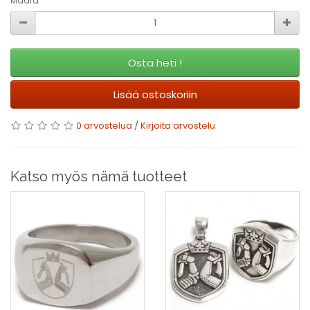
Määrä
Osta heti !
Lisää ostoskoriin
0 arvostelua
/
Kirjoita arvostelu
Katso myös nämä tuotteet