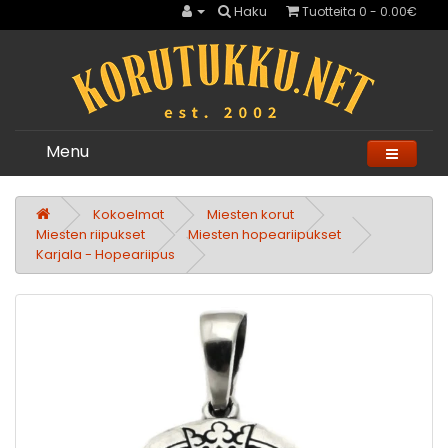
Haku
Tuotteita 0 - 0.00€
Menu
Kokoelmat
Miesten korut
Miesten riipukset
Miesten hopeariipukset
Karjala - Hopeariipus