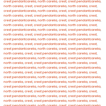
crest pendantcarelia
,
north carelia
,
crest
,
crest pendantcarelia
,
north carelia
,
crest
,
crest pendantcarelia
,
north carelia
,
crest
,
crest pendantcarelia
,
north carelia
,
crest
,
crest pendantcarelia
,
north carelia
,
crest
,
crest pendantcarelia
,
north carelia
,
crest
,
crest pendantcarelia
,
north carelia
,
crest
,
crest pendantcarelia
,
north carelia
,
crest
,
crest pendantcarelia
,
north carelia
,
crest
,
crest pendantcarelia
,
north carelia
,
crest
,
crest pendantcarelia
,
north carelia
,
crest
,
crest pendantcarelia
,
north carelia
,
crest
,
crest pendantcarelia
,
north carelia
,
crest
,
crest pendantcarelia
,
north carelia
,
crest
,
crest pendantcarelia
,
north carelia
,
crest
,
crest pendantcarelia
,
north carelia
,
crest
,
crest pendantcarelia
,
north carelia
,
crest
,
crest pendantcarelia
,
north carelia
,
crest
,
crest pendantcarelia
,
north carelia
,
crest
,
crest pendantcarelia
,
north carelia
,
crest
,
crest pendantcarelia
,
north carelia
,
crest
,
crest pendantcarelia
,
north carelia
,
crest
,
crest pendantcarelia
,
north carelia
,
crest
,
crest pendantcarelia
,
north carelia
,
crest
,
crest pendantcarelia
,
north carelia
,
crest
,
crest pendantcarelia
,
north carelia
,
crest
,
crest pendantcarelia
,
north carelia
,
crest
,
crest pendantcarelia
,
north carelia
,
crest
,
crest pendantcarelia
,
north carelia
,
crest
,
crest pendantcarelia
,
north carelia
,
crest
,
crest pendantcarelia
,
north carelia
,
crest
,
crest pendantcarelia
,
north carelia
,
crest
,
crest pendantcarelia
,
north carelia
,
crest
,
crest pendantcarelia
,
north carelia
,
crest
,
crest pendantcarelia
,