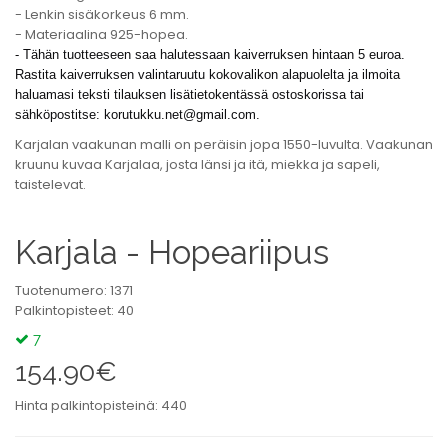
- Lenkin sisäkorkeus 6 mm.
- Materiaalina 925-hopea.
- Tähän tuotteeseen saa halutessaan kaiverruksen hintaan 5 euroa.
Rastita kaiverruksen valintaruutu kokovalikon alapuolelta ja ilmoita
haluamasi teksti tilauksen lisätietokentässä ostoskorissa tai
sähköpostitse:
korutukku.net@gmail.com
.
Karjalan vaakunan malli on peräisin jopa 1550-luvulta. Vaakunan
kruunu kuvaa Karjalaa, josta länsi ja itä, miekka ja sapeli,
taistelevat.
Karjala - Hopeariipus
Tuotenumero: 1371
Palkintopisteet: 40
7
154.90€
Hinta palkintopisteinä: 440