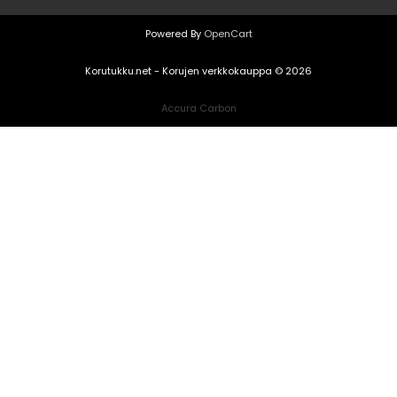
Powered By
OpenCart
Korutukku.net - Korujen verkkokauppa © 2026
Accura Carbon