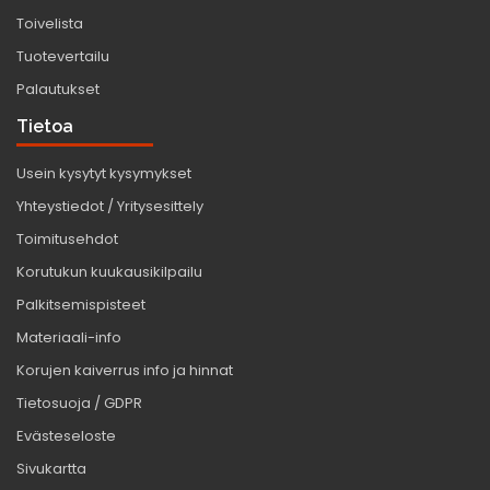
Toivelista
Tuotevertailu
Palautukset
Tietoa
Usein kysytyt kysymykset
Yhteystiedot / Yritysesittely
Toimitusehdot
Korutukun kuukausikilpailu
Palkitsemispisteet
Materiaali-info
Korujen kaiverrus info ja hinnat
Tietosuoja / GDPR
Evästeseloste
Sivukartta