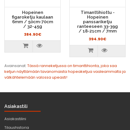
Hopeinen
Timanttihiottu -
figaroketju kaulaan
Hopeinen
6mm / 50cm-70cm
panssariketju
/ 32-45g
ranteeseen 33-39g
/ 18-21cm / 7mm
384.90€
394.90€
Avainsanat:
Tässä ranneketjussa on timanttihionta
,
joka saa
ketjun näyttämään tavanomaista hopeaketjua vaaleammalta ja
välkähtelemään valossa upeasti!
Asiakastili
Asiakastilini
Tilaushistoria