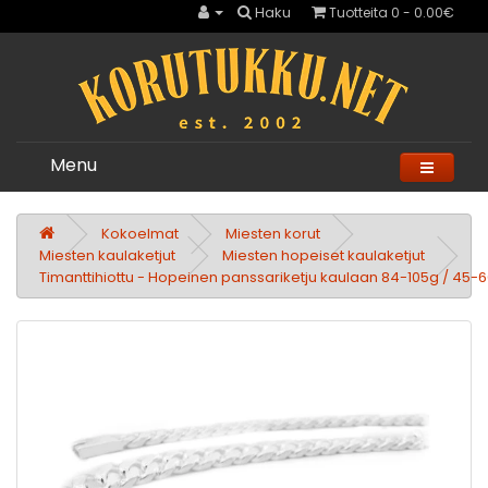
Haku
Tuotteita 0 - 0.00€
Menu
Kokoelmat
Miesten korut
Miesten kaulaketjut
Miesten hopeiset kaulaketjut
Timanttihiottu - Hopeinen panssariketju kaulaan 84-105g / 45