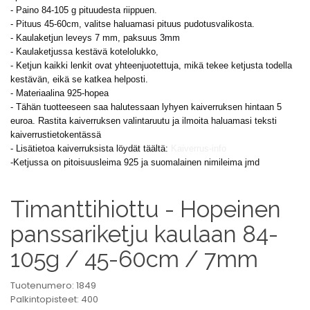
- Paino 84-105 g pituudesta riippuen.
- Pituus 45-60cm, valitse haluamasi pituus pudotusvalikosta.
- Kaulaketjun leveys 7 mm, paksuus 3mm
- Kaulaketjussa kestävä kotelolukko,
- Ketjun kaikki lenkit ovat yhteenjuotettuja, mikä tekee ketjusta todella
kestävän, eikä se katkea helposti.
- Materiaalina 925-hopea
- Tähän tuotteeseen saa halutessaan lyhyen kaiverruksen hintaan 5
euroa. Rastita kaiverruksen valintaruutu ja ilmoita haluamasi teksti
kaiverrustietokentässä
- Lisätietoa kaiverruksista löydät täältä:
Kaiverrus-info
-Ketjussa on pitoisuusleima 925 ja suomalainen nimileima jmd
Timanttihiottu - Hopeinen
panssariketju kaulaan 84-
105g / 45-60cm / 7mm
Tuotenumero: 1849
Palkintopisteet: 400