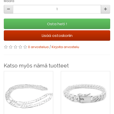
Määrä
Osta heti !
Lisää ostoskoriin
0 arvostelua
/
Kirjoita arvostelu
Katso myös nämä tuotteet