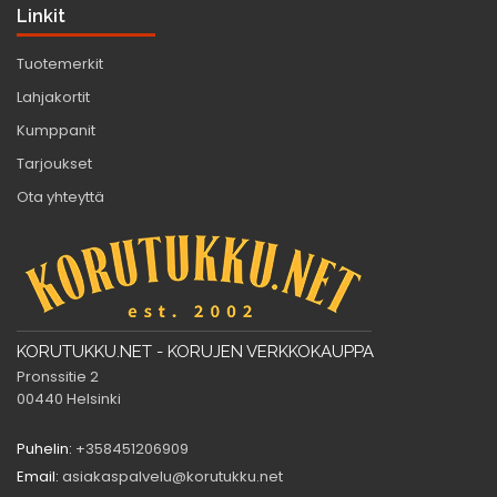
Linkit
Tuotemerkit
Lahjakortit
Kumppanit
Tarjoukset
Ota yhteyttä
KORUTUKKU.NET - KORUJEN VERKKOKAUPPA
Pronssitie 2
00440 Helsinki
Puhelin:
+358451206909
Email:
asiakaspalvelu@korutukku.net