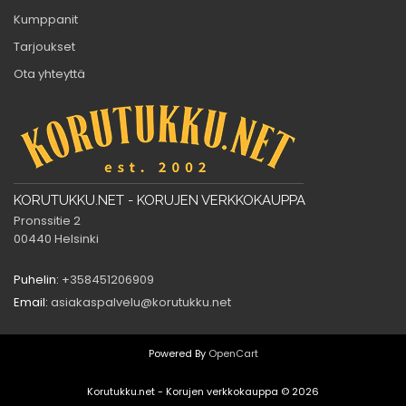
Kumppanit
Tarjoukset
Ota yhteyttä
KORUTUKKU.NET - KORUJEN VERKKOKAUPPA
Pronssitie 2
00440 Helsinki
Puhelin:
+358451206909
Email:
asiakaspalvelu@korutukku.net
Powered By
OpenCart
Korutukku.net - Korujen verkkokauppa © 2026