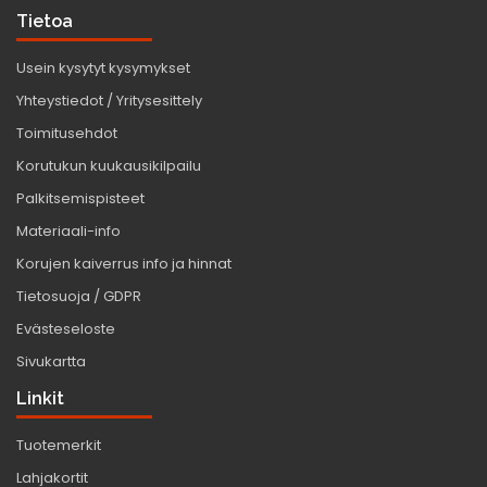
Tietoa
Usein kysytyt kysymykset
Yhteystiedot / Yritysesittely
Toimitusehdot
Korutukun kuukausikilpailu
Palkitsemispisteet
Materiaali-info
Korujen kaiverrus info ja hinnat
Tietosuoja / GDPR
Evästeseloste
Sivukartta
Linkit
Tuotemerkit
Lahjakortit