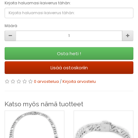
Kirjoita haluamasi kaiverrus tähän:
Määrä
Osta heti !
Lisää ostoskoriin
0 arvostelua
/
Kirjoita arvostelu
Katso myös nämä tuotteet