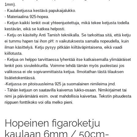
1mm).
- Kaulaketjussa kestävä papukaijalukko.
- Materiaalina 925-hopea.
- Ketjun kaikki lenkit ovat yhteenjuotettuja, mikä tekee ketjusta todella
kestävän, eikä se katkea helposti.
- Ketju on käsitelty Anti Tarnish tekniikalla. Se tarkoittaa sitä, että ketju
ei tummu hapen tai ihon
pH: n
vaikutuksesta samalla nopeudella, kuin
ilman käsittelyä. Ketju pysyy pitkään kiiltäväpintaisena, eikä vaadi
kiillotusta.
- Ketjua on helppo tarvittaessa lyhentää itse katkaisemalla ylimääräiset
lenkit pois sivuleikkurilla. Voimme tehdä tämän myös puolestasi jos
valikossa ei ole sopivanmittaista ketjua. Ilmoitathan tästä tilauksen
lisätietokentässä.
-Ketjussa on pitoisuusleima 925 ja suomalainen nimileima jmd.
- Tähän ketjuun on saatavilla kaiverrus lukko-osaan. Nimikirjaimet tai
nimi ja päivämäärä esim. ovat mahdollisia kaivertaa. Tekstin pituudesta
riippuen fonttikoko voi olla melko pieni.
Hopeinen figaroketju
kaulaan 6mm / 50cm-