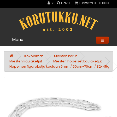
Haku
Tuotteita 0 - 0.00€
Menu
Kokoelmat
Miesten korut
Miesten kaulaketjut
Miesten hopeiset kaulaketjut
Hopeinen figaroketju kaulaan 6mm / 50cm-70cm / 32-45g