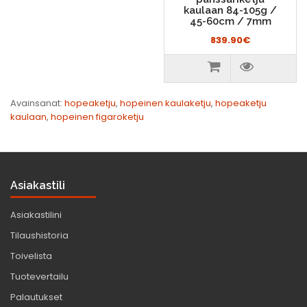
kaulaan 84-105g /
45-60cm / 7mm
839.90€
Avainsanat:
hopeaketju
,
hopeinen kaulaketju
,
hopeaketju
kaulaan
,
hopeinen figaroketju
Asiakastili
Asiakastilini
Tilaushistoria
Toivelista
Tuotevertailu
Palautukset