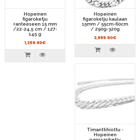
Hopeinen
Hopeinen
figaroketju
figaroketju kaulaan
ranteeseen 15 mm
15mm / 55cm-60cm
/22-24,5 cm / 127-
/ 290g-320g
145 g
2,899.90€
1,269.90€
Timanttihiottu -
Hopeinen
panssariketju