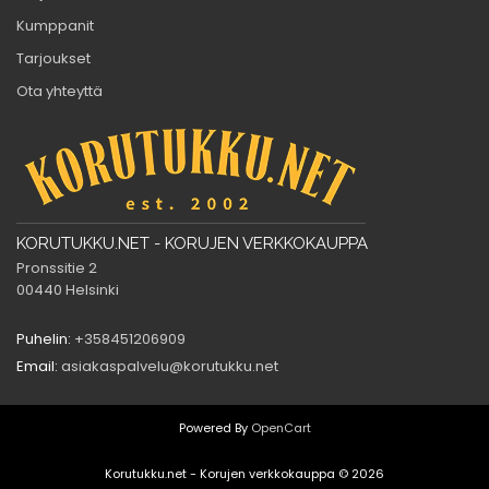
Kumppanit
Tarjoukset
Ota yhteyttä
KORUTUKKU.NET - KORUJEN VERKKOKAUPPA
Pronssitie 2
00440 Helsinki
Puhelin:
+358451206909
Email:
asiakaspalvelu@korutukku.net
Powered By
OpenCart
Korutukku.net - Korujen verkkokauppa © 2026