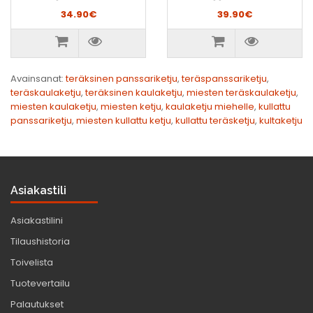
34.90€
39.90€
Avainsanat:
teräksinen panssariketju
,
teräspanssariketju
,
teräskaulaketju
,
teräksinen kaulaketju
,
miesten teräskaulaketju
,
miesten kaulaketju
,
miesten ketju
,
kaulaketju miehelle
,
kullattu
panssariketju
,
miesten kullattu ketju
,
kullattu teräsketju
,
kultaketju
Asiakastili
Asiakastilini
Tilaushistoria
Toivelista
Tuotevertailu
Palautukset