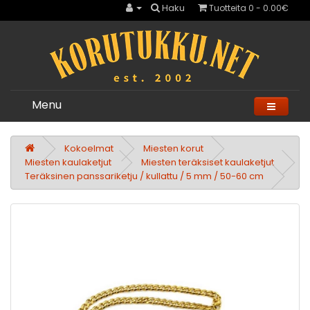
Haku
Tuotteita 0 - 0.00€
Menu
Kokoelmat
Miesten korut
Miesten kaulaketjut
Miesten teräksiset kaulaketjut
Teräksinen panssariketju / kullattu / 5 mm / 50-60 cm