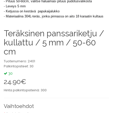
- Pituus 50-60cm, valitse haluamasi pituus pudotusvalikosta
- Leveys 5 mm
- Ketjussa on kestävä papukaijalukko
- Materiaalina 304L-teräs, jonka pinnassa on aito 18 karaatin kultaus
Teräksinen panssariketju /
kullattu / 5 mm / 50-60
cm
Tuotenumero: 2401
Palkintopisteet: 30
30
24.90€
Hinta palkintopisteinä: 300
Vaihtoehdot