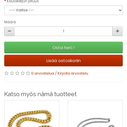
Kaulaketjun pituus
Määrä
Osta heti !
Lisää ostoskoriin
0 arvostelua
/
Kirjoita arvostelu
Katso myös nämä tuotteet