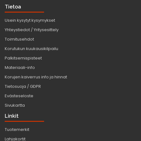
Tietoa
Usein kysytyt kysymykset
Yhteystiedot / Yritysesittely
Toimitusehdot
Korutukun kuukausikilpailu
Palkitsemispisteet
Materiaali-info
Korujen kaiverrus info ja hinnat
Tietosuoja / GDPR
Evästeseloste
Sivukartta
Linkit
Tuotemerkit
Lahjakortit