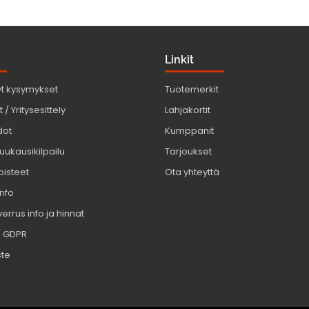
Linkit
yt kysymykset
Tuotemerkit
 / Yritysesittely
Lahjakortit
dot
Kumppanit
uukausikilpailu
Tarjoukset
pisteet
Ota yhteyttä
info
errus info ja hinnat
/ GDPR
ste