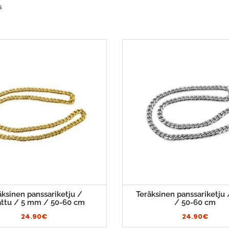
s
äksinen panssariketju /
Teräksinen panssariketju
attu / 5 mm / 50-60 cm
/ 50-60 cm
24.90€
24.90€