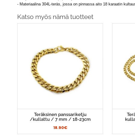
- Materiaalina 304L-teräs, jossa on pinnassa aito 18 karaatin kultau
Katso myös nämä tuotteet
Teräksinen panssariketju
Ter
/kullattu / 7 mm / 18-23cm
kull
18.90€