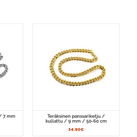
 / 7 mm
Teräksinen panssariketju /
kullattu / 9 mm / 50-60 cm
34.90€