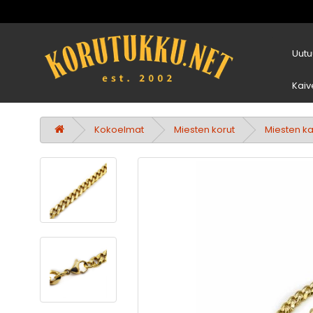
Uutu
Kaiv
Kokoelmat
Miesten korut
Miesten ka