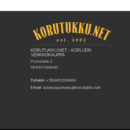
KORUTUKKU.NET - KORUJEN
VERKKOKAUPPA
Pronssitie 2
00440 Helsinki
Puhelin:
+358451206909
Email:
asiakaspalvelu@korutukku.net