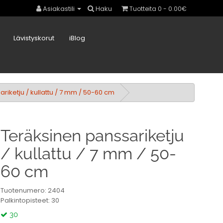
Asiakastili
Haku
Tuotteita 0 - 0.00€
Lävistyskorut
iBlog
riketju / kullattu / 7 mm / 50-60 cm
Teräksinen panssariketju
/ kullattu / 7 mm / 50-
60 cm
Tuotenumero: 2404
Palkintopisteet: 30
30