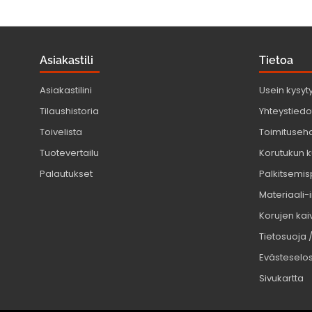
Asiakastili
Tietoa
Asiakastilini
Usein kysyt
Tilaushistoria
Yhteystiedot
Toivelista
Toimituseh
Tuotevertailu
Korutukun k
Palautukset
Palkitsemis
Materiaali-
Korujen kaiv
Tietosuoja 
Evästeselo
Sivukartta