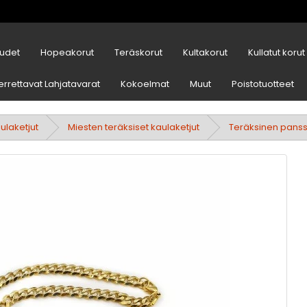
udet
Hopeakorut
Teräskorut
Kultakorut
Kullatut korut
errettavat Lahjatavarat
Kokoelmat
Muut
Poistotuotteet
ulaketjut
Miesten teräksiset kaulaketjut
Teräksinen panssa