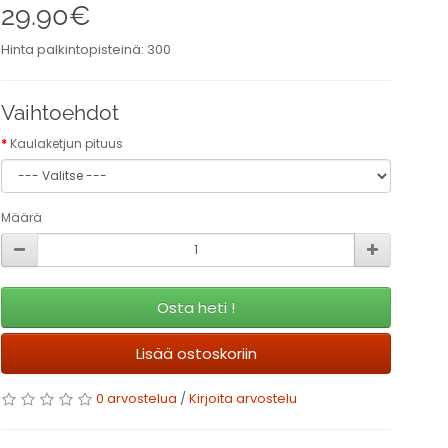
29.90€
Hinta palkintopisteinä: 300
Vaihtoehdot
Kaulaketjun pituus
Määrä
Osta heti !
Lisää ostoskoriin
0 arvostelua
/
Kirjoita arvostelu