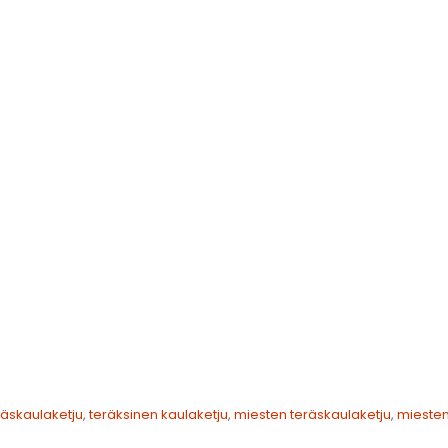
räskaulaketju
,
teräksinen kaulaketju
,
miesten teräskaulaketju
,
miesten