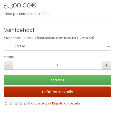
5,300.00€
Hinta palkintopisteinä: 20000
Vaihtoehdot
Ranneketjun pituus (tilaustuote, toimitusaika 1-2 viikkoa)
Määrä
Osta heti !
Lisää ostoskoriin
0 arvostelua
/
Kirjoita arvostelu