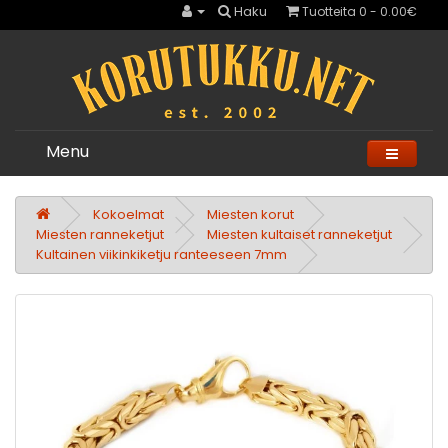
Haku
Tuotteita 0 - 0.00€
Menu
Kokoelmat
Miesten korut
Miesten ranneketjut
Miesten kultaiset ranneketjut
Kultainen viikinkiketju ranteeseen 7mm