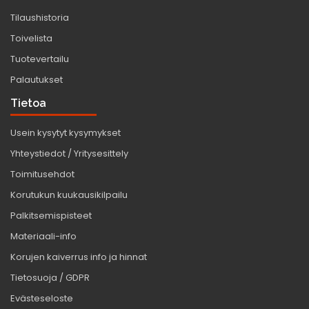
Tilaushistoria
Toivelista
Tuotevertailu
Palautukset
Tietoa
Usein kysytyt kysymykset
Yhteystiedot / Yritysesittely
Toimitusehdot
Korutukun kuukausikilpailu
Palkitsemispisteet
Materiaali-info
Korujen kaiverrus info ja hinnat
Tietosuoja / GDPR
Evästeseloste