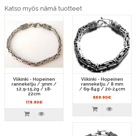
Katso myös nämä tuotteet
Viikinki - Hopeinen
Viikinki - Hopeinen
ranneketju / 3mm /
ranneketju / 8 mm
12,9-15,2g / 18-
/ 69-84g / 20-24cm
22cm
659.90€
179.90€