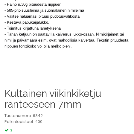
- Paino n.30g pituudesta riippuen
- 585-pitoisuusleima ja suomalainen nimileima
- Valitse haluamasi pituus pudotusvalikosta
- Kestävä papukaijalukko.
- Toimitus kirjattuna lähetyksenä
- Tähän ketjuun on saatavilla kaiverrus lukko-osaan. Nimikirjaimet tai
nimi ja päivämäärä esim. ovat mahdollisia kaivertaa. Tekstin pituudesta
riippuen fonttikoko voi olla melko pieni.
Kultainen viikinkiketju
ranteeseen 7mm
Tuotenumero: 6342
Palkintopisteet: 400
3