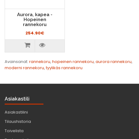
Aurora, kapea -
Hopeinen
rannekoru
254.90€
Avainsanat:
rannekoru
,
hopeinen rannekoru
,
aurora rannekoru
,
moderni rannekoru
,
tyylikäs rannekoru
Asiakastili
Asiakastilini
Tilaushistoria
Toivelista