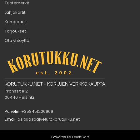
Tuotemerkit
Lahjakortit
Kumppanit
Tarjoukset
Ota yhteyttä
KORUTUKKU.NET - KORUJEN VERKKOKAUPPA
Pronssitie 2
00440 Helsinki
Puhelin:
+358451206909
Email:
asiakaspalvelu@korutukku.net
Powered By
OpenCart