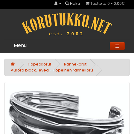
Haku
Tuotteita 0 - 0.00€
Menu
Hopeakorut
Rannekorut
Aurora black, leveä - Hopeinen rannekoru