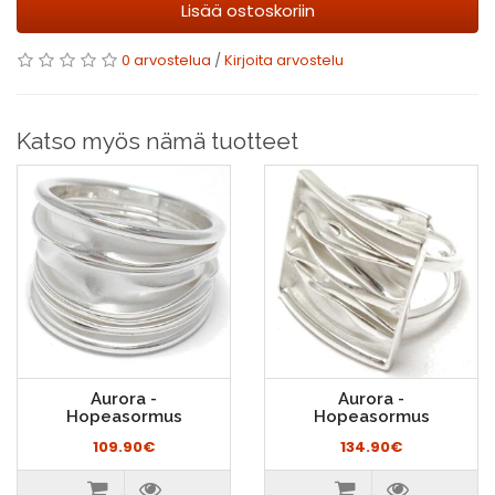
Lisää ostoskoriin
0 arvostelua
/
Kirjoita arvostelu
Katso myös nämä tuotteet
Aurora -
Aurora -
Hopeasormus
Hopeasormus
109.90€
134.90€