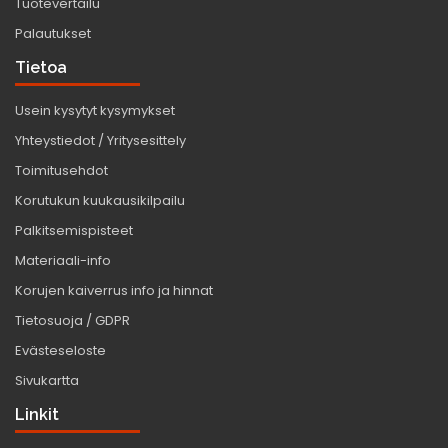
Tuotevertailu
Palautukset
Tietoa
Usein kysytyt kysymykset
Yhteystiedot / Yritysesittely
Toimitusehdot
Korutukun kuukausikilpailu
Palkitsemispisteet
Materiaali-info
Korujen kaiverrus info ja hinnat
Tietosuoja / GDPR
Evästeseloste
Sivukartta
Linkit