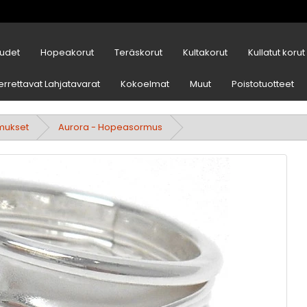
udet
Hopeakorut
Teräskorut
Kultakorut
Kullatut korut
errettavat Lahjatavarat
Kokoelmat
Muut
Poistotuotteet
mukset
Aurora - Hopeasormus