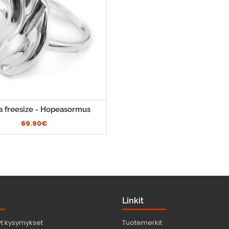
a freesize - Hopeasormus
69.90€
Linkit
yt kysymykset
Tuotemerkit