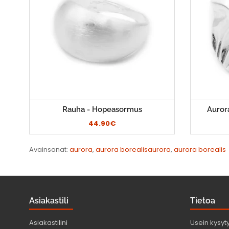
Rauha - Hopeasormus
Auror
44.90€
Avainsanat:
aurora
,
aurora borealisaurora
,
aurora borealis
Asiakastili
Tietoa
Asiakastilini
Usein kysyt