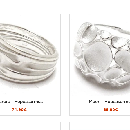
urora - Hopeasormus
Moon - Hopeasorm
74.90€
89.90€