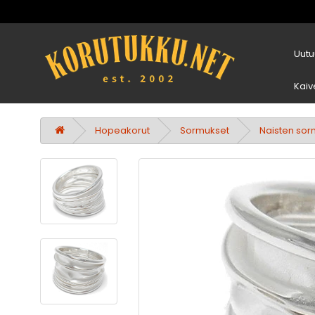
Uutu
Kaiv
Hopeakorut
Sormukset
Naisten sor