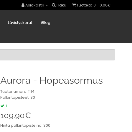
Asiakastili
Haku
Tuotteita 0 - 0.00€
Lävistyskorut
iBlog
Aurora - Hopeasormus
Tuotenumero: 1114
Palkintopisteet: 30
1
109.90€
Hinta palkintopisteinä: 300