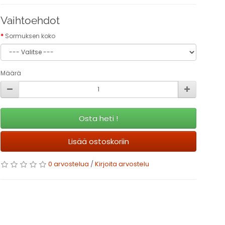
Vaihtoehdot
Sormuksen koko
Määrä
Osta heti !
Lisää ostoskoriin
0 arvostelua
/
Kirjoita arvostelu