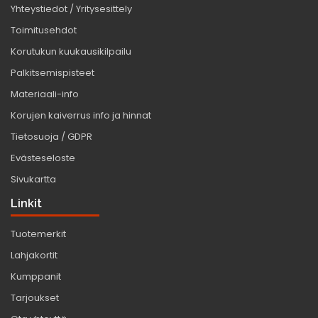
Yhteystiedot / Yritysesittely
Toimitusehdot
Korutukun kuukausikilpailu
Palkitsemispisteet
Materiaali-info
Korujen kaiverrus info ja hinnat
Tietosuoja / GDPR
Evästeseloste
Sivukartta
Linkit
Tuotemerkit
Lahjakortit
Kumppanit
Tarjoukset