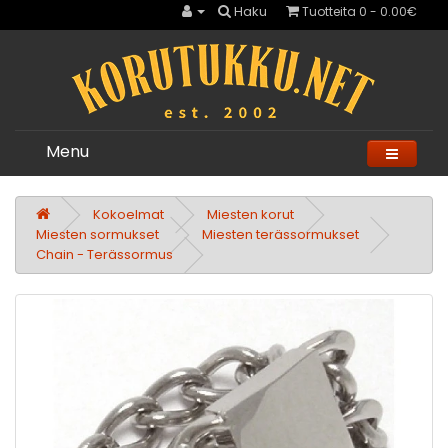
Haku
Tuotteita 0 - 0.00€
Menu
Kokoelmat
Miesten korut
Miesten sormukset
Miesten terässormukset
Chain - Terässormus