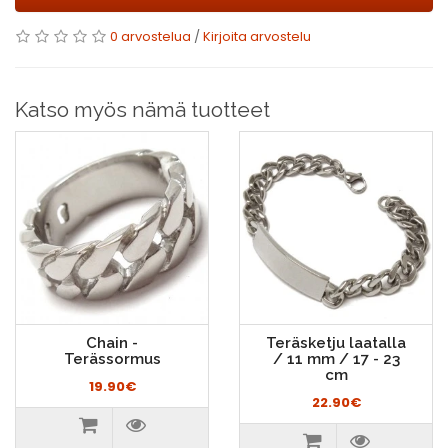
0 arvostelua
/
Kirjoita arvostelu
Katso myös nämä tuotteet
Chain -
Teräsketju laatalla
Terässormus
/ 11 mm / 17 - 23
cm
19.90€
22.90€