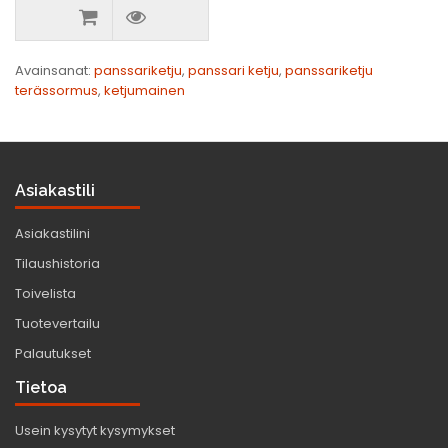
Avainsanat:
panssariketju
,
panssari ketju
,
panssariketju
terässormus
,
ketjumainen
Asiakastili
Asiakastilini
Tilaushistoria
Toivelista
Tuotevertailu
Palautukset
Tietoa
Usein kysytyt kysymykset