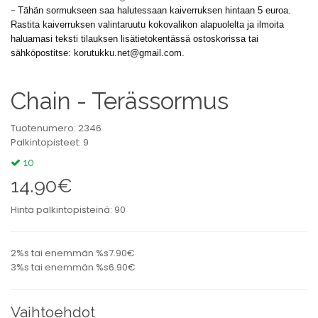
-
Tähän sormukseen saa halutessaan kaiverruksen hintaan 5 euroa.
Rastita kaiverruksen valintaruutu kokovalikon alapuolelta ja ilmoita
haluamasi teksti tilauksen lisätietokentässä ostoskorissa tai
sähköpostitse:
korutukku.net@gmail.com
.
Chain - Terässormus
Tuotenumero: 2346
Palkintopisteet: 9
10
14.90€
Hinta palkintopisteinä: 90
2%s tai enemmän %s7.90€
3%s tai enemmän %s6.90€
Vaihtoehdot