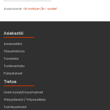
Avainsanat:
<b>notice</b>: undef
Asiakastili
Asiakastilini
Tilaushistoria
Toivelista
Tuotevertailu
Palautukset
Tietoa
Usein kysytyt kysymykset
Yhteystiedot / Yritysesittely
Toimitusehdot