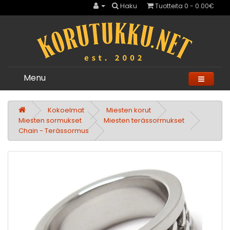
Haku
Tuotteita 0 - 0.00€
Menu
Kokoelmat
Miesten korut
Miesten sormukset
Miesten terässormukset
Chain - Terässormus