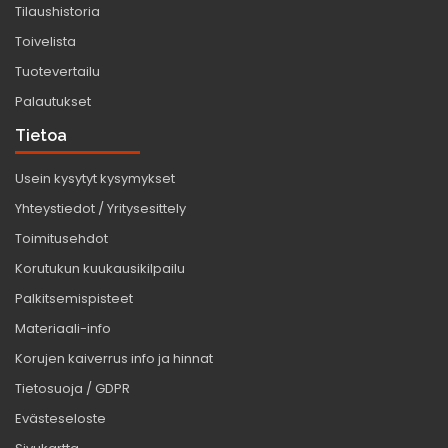
Tilaushistoria
Toivelista
Tuotevertailu
Palautukset
Tietoa
Usein kysytyt kysymykset
Yhteystiedot / Yritysesittely
Toimitusehdot
Korutukun kuukausikilpailu
Palkitsemispisteet
Materiaali-info
Korujen kaiverrus info ja hinnat
Tietosuoja / GDPR
Evästeseloste