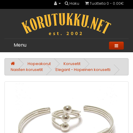
Haku
Tuotteita 0 - 0.00€
Menu
Hopeakorut
Korusetit
Naisten korusetit
Elegant - Hopeinen korusetti