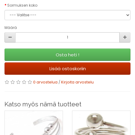
Sormuksen koko
Määrä
Osta heti !
Lisää ostoskoriin
0 arvostelua
/
Kirjoita arvostelu
Katso myös nämä tuotteet