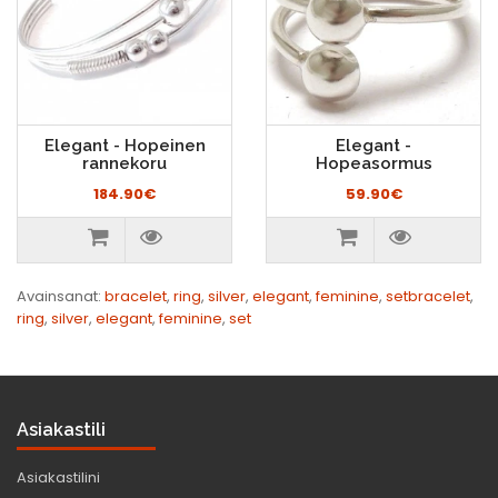
Elegant - Hopeinen
Elegant -
rannekoru
Hopeasormus
184.90€
59.90€
Avainsanat:
bracelet
,
ring
,
silver
,
elegant
,
feminine
,
setbracelet
,
ring
,
silver
,
elegant
,
feminine
,
set
Asiakastili
Asiakastilini