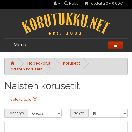
Haku
Tuotteita 0 - 0.00€
Menu
Hopeakorut
Korusetit
Naisten korusetit
Naisten korusetit
Tuotevertailu (0)
Järjestys:
Näytä: