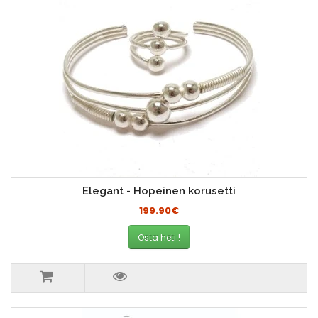
Elegant - Hopeinen korusetti
199.90€
Osta heti !