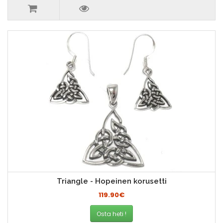
Triangle - Hopeinen korusetti
119.90€
Osta heti !