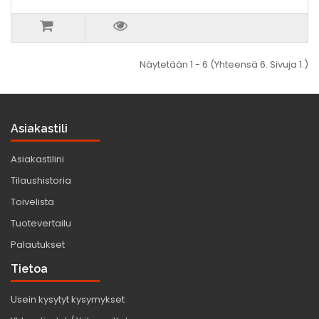
Näytetään 1 - 6 (Yhteensä 6. Sivuja 1.)
Asiakastili
Asiakastilini
Tilaushistoria
Toivelista
Tuotevertailu
Palautukset
Tietoa
Usein kysytyt kysymykset