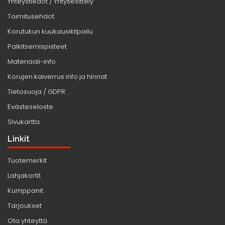
Yhteystiedot / Yritysesittely
Toimitusehdot
Korutukun kuukausikilpailu
Palkitsemispisteet
Materiaali-info
Korujen kaiverrus info ja hinnat
Tietosuoja / GDPR
Evästeseloste
Sivukartta
Linkit
Tuotemerkit
Lahjakortit
Kumppanit
Tarjoukset
Ota yhteyttä