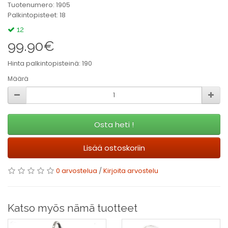
Tuotenumero: 1905
Palkintopisteet: 18
12
99.90€
Hinta palkintopisteinä: 190
Määrä
Osta heti !
Lisää ostoskoriin
0 arvostelua
/
Kirjoita arvostelu
Katso myös nämä tuotteet