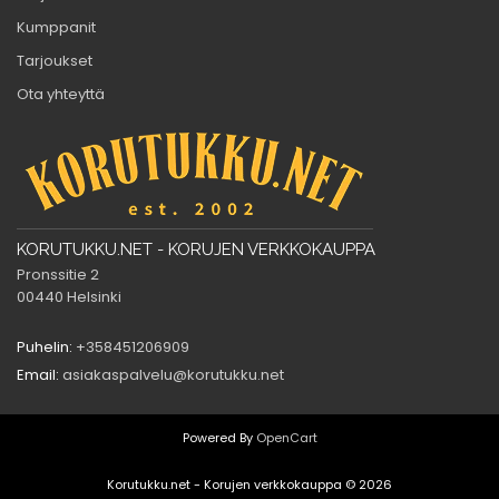
Kumppanit
Tarjoukset
Ota yhteyttä
KORUTUKKU.NET - KORUJEN VERKKOKAUPPA
Pronssitie 2
00440 Helsinki
Puhelin:
+358451206909
Email:
asiakaspalvelu@korutukku.net
Powered By
OpenCart
Korutukku.net - Korujen verkkokauppa © 2026