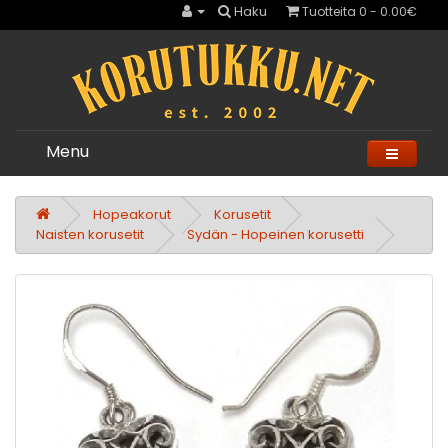
Haku
Tuotteita 0 - 0.00€
Menu
Hopeakorut
Korusetit
Naisten korusetit
Sydän - Hopeinen korusetti