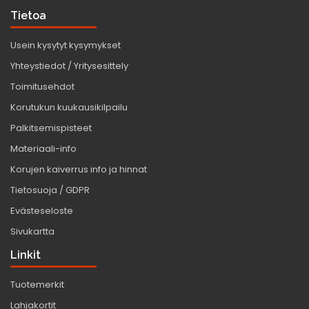
Tietoa
Usein kysytyt kysymykset
Yhteystiedot / Yritysesittely
Toimitusehdot
Korutukun kuukausikilpailu
Palkitsemispisteet
Materiaali-info
Korujen kaiverrus info ja hinnat
Tietosuoja / GDPR
Evästeseloste
Sivukartta
Linkit
Tuotemerkit
Lahjakortit