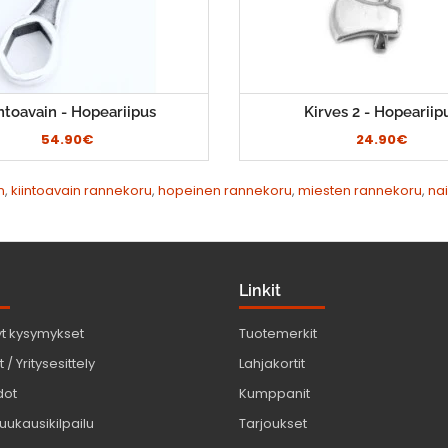
ntoavain - Hopeariipus
Kirves 2 - Hopeariip
54.90€
24.90€
n
,
kiintoavain rannekoru
,
hopeinen rannekoru
,
miesten rannekoru
,
na
Linkit
yt kysymykset
Tuotemerkit
 / Yritysesittely
Lahjakortit
dot
Kumppanit
uukausikilpailu
Tarjoukset