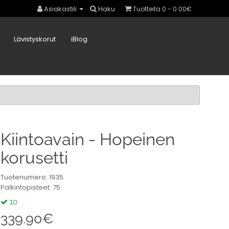
Asiakastili
Haku
Tuotteita 0 - 0.00€
Lävistyskorut
iBlog
Kiintoavain - Hopeinen
korusetti
Tuotenumero: 1935
Palkintopisteet: 75
10
339.90€