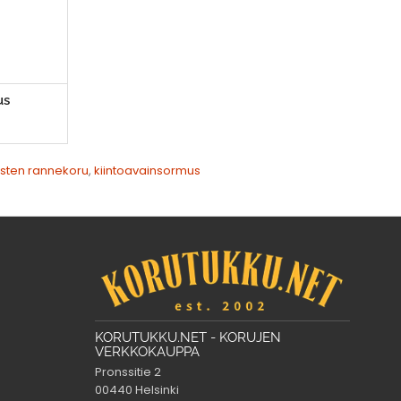
us
isten rannekoru
,
kiintoavainsormus
KORUTUKKU.NET - KORUJEN
VERKKOKAUPPA
Pronssitie 2
00440 Helsinki