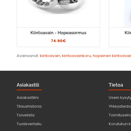
Kiintoavain - Hopeasormus
Kii
74.90€
Avainsanat:
kiintoavain
,
kiintoavainkoru
,
hopeinen kiintoavai
Asiakastili
Tietoa
Asiakastilini
Usein kysyt
Tilaushistoria
Yhteystiedot
Toivelista
Toimituseh
Tuotevertailu
Korutukun k