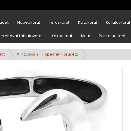
udet
Hopeakorut
Teräskorut
Kultakorut
Kullatut korut
errettavat Lahjatavarat
Kokoelmat
Muut
Poistotuotteet
tit
Kiintoavain - Hopeinen korusetti