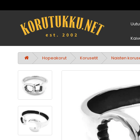
Uutu
Kaiv
Hopeakorut
Korusetit
Naisten koruse