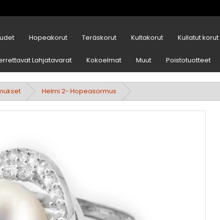
udet
Hopeakorut
Teräskorut
Kultakorut
Kullatut korut
errettavat Lahjatavarat
Kokoelmat
Muut
Poistotuotteet
mukset
Helmi 2- Hopeasormus