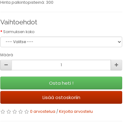
Hinta palkintopisteinä: 300
Vaihtoehdot
Sormuksen koko
Määrä
Osta heti !
Lisää ostoskoriin
0 arvostelua
/
Kirjoita arvostelu