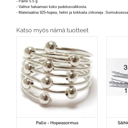
- Paino 5.5 g
- Valitse haluamasi koko pudotusvalikosta.
- Materiaalina 925-hopea, helmi ja kirkkaita zirkoneja .Sormuksess
Katso myös nämä tuotteet
Pallo - Hopeasormus
Säih