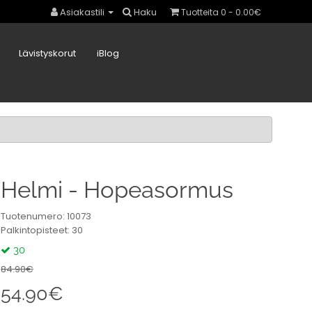
Asiakastili
Haku
Tuotteita 0 - 0.00€
Lävistyskorut
iBlog
Helmi - Hopeasormus
Tuotenumero: 10073
Palkintopisteet: 30
30
84.90€
54.90€