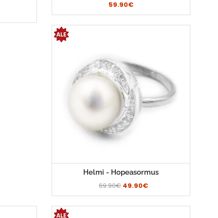
59.90€
Helmi - Hopeasormus
69.90€
49.90€