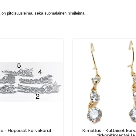
a on pitoisuusleima, sekä suomalainen nimileima.
ke - Hopeiset korvakorut
Kimallus - Kultaiset kor
zirkonitimanteilla