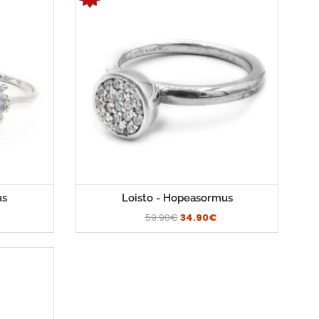
us
Loisto - Hopeasormus
59.90€
34.90€