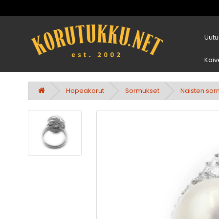
Uutu
Kaiv
Hopeakorut
Sormukset
Naisten sor