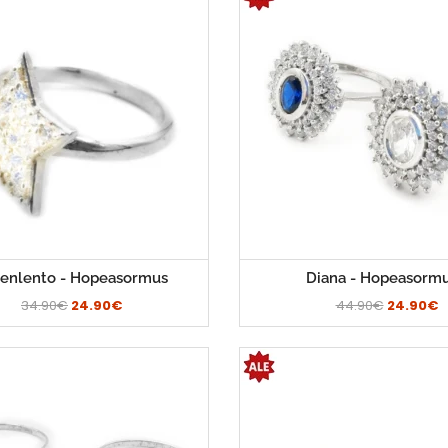
enlento - Hopeasormus
Diana - Hopeasorm
34.90€
24.90€
44.90€
24.90€