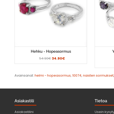
Hehku - Hopeasormus
54.90€
34.90€
Avainsanat:
helmi - hopeasormus
,
10074
,
naisten sormukset
Asiakastili
Tietoa
Asiakastilini
Usein kysyt