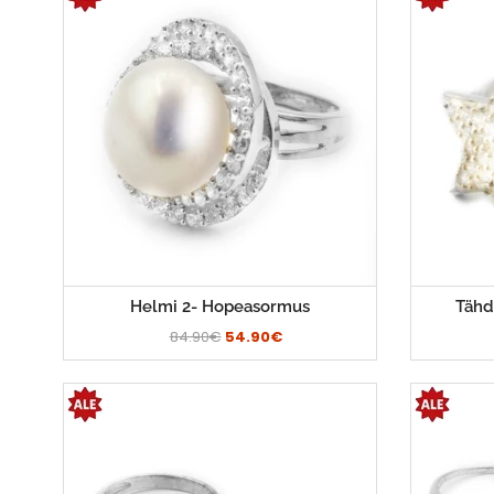
Helmi 2- Hopeasormus
Tähd
84.90€
54.90€