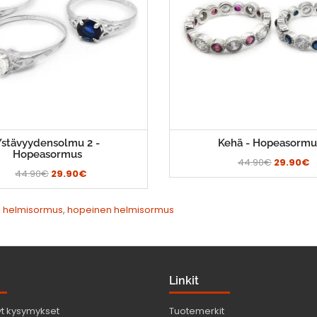
Ystävyydensolmu 2 -
Kehä - Hopeasormu
Hopeasormus
44.90€
29.90€
44.90€
29.90€
,
helmisormus
,
hopeinen helmisormus
Linkit
yt kysymykset
Tuotemerkit