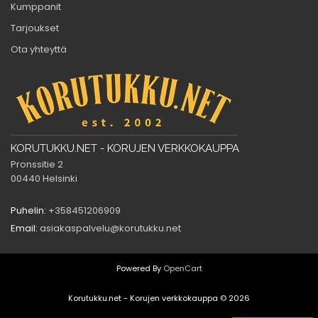
Kumppanit
Tarjoukset
Ota yhteyttä
KORUTUKKU.NET - KORUJEN VERKKOKAUPPA
Pronssitie 2
00440 Helsinki
Puhelin:
+358451206909
Email:
asiakaspalvelu@korutukku.net
Powered By
OpenCart
Korutukku.net - Korujen verkkokauppa © 2026