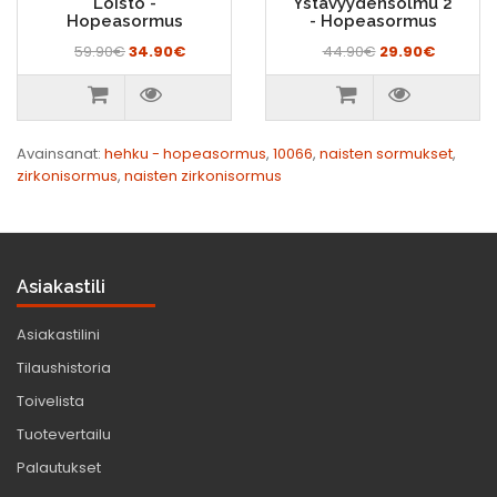
Loisto -
Ystävyydensolmu 2
Hopeasormus
- Hopeasormus
59.90€
34.90€
44.90€
29.90€
Avainsanat:
hehku - hopeasormus
,
10066
,
naisten sormukset
,
zirkonisormus
,
naisten zirkonisormus
Asiakastili
Asiakastilini
Tilaushistoria
Toivelista
Tuotevertailu
Palautukset