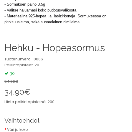
- Sormuksen paino 3.5g
- Valitse haluamasi koko pudotusvalikosta.
- Materiaalina 925-hopea ja lasizirkoneja .Sormuksessa on
pitoisuusleima, sekä suomalainen nimileima.
Hehku - Hopeasormus
Tuotenumero: 10066
Palkintopisteet: 20
30
54.90€
34.90€
Hinta palkintopisteinä: 200
Vaihtoehdot
Väri ja koko