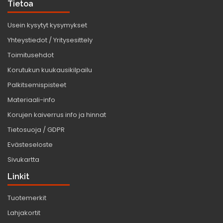
Tietoa
Usein kysytyt kysymykset
Yhteystiedot / Yritysesittely
Toimitusehdot
Korutukun kuukausikilpailu
Palkitsemispisteet
Materiaali-info
Korujen kaiverrus info ja hinnat
Tietosuoja / GDPR
Evästeseloste
Sivukartta
Linkit
Tuotemerkit
Lahjakortit