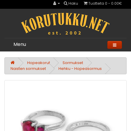
Haku
Tuotteita 0 - 0.00€
Menu
Hopeakorut
Sormukset
Naisten sormukset
Hehku - Hopeasormus