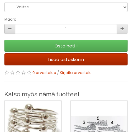
Määrä
Osta heti !
Lisää ostoskoriin
0 arvostelua
/
Kirjoita arvostelu
Katso myös nämä tuotteet