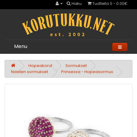
Haku
Tuotteita 0 - 0.00€
Menu
Hopeakorut
Sormukset
Naisten sormukset
Prinsessa - Hopeasormus