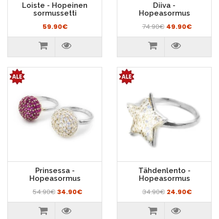
Loiste - Hopeinen
Diiva -
sormussetti
Hopeasormus
59.90€
74.90€
49.90€
Prinsessa -
Tähdenlento -
Hopeasormus
Hopeasormus
54.90€
34.90€
34.90€
24.90€