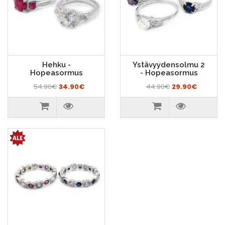
Hehku -
Ystävyydensolmu 2
Hopeasormus
- Hopeasormus
54.90€
34.90€
44.90€
29.90€