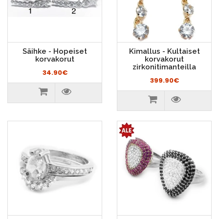
Säihke - Hopeiset
Kimallus - Kultaiset
korvakorut
korvakorut
zirkonitimanteilla
34.90€
399.90€