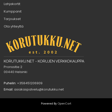
Lahjakortit
Kumppanit
Tarjoukset
Ota yhteyttä
KORUTUKKU.NET - KORUJEN VERKKOKAUPPA
Pronssitie 2
00440 Helsinki
Puhelin:
+358451206909
Email:
asiakaspalvelu@korutukku.net
Powered By
OpenCart