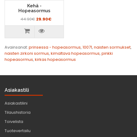
Kehä -
Hopeasormus
44.90€
29.90€
Avainsanat:
prinsessa - hopeasormus
,
10071
,
naisten sormukset
,
naisten zirkoni sormus
,
kimaltava hopeasormus
,
pinkki
hopeasormus
,
kirkas hopeasormus
Asiakastili
Asiakastilini
Tilaushistoria
Toivelista
Tuotevertailu