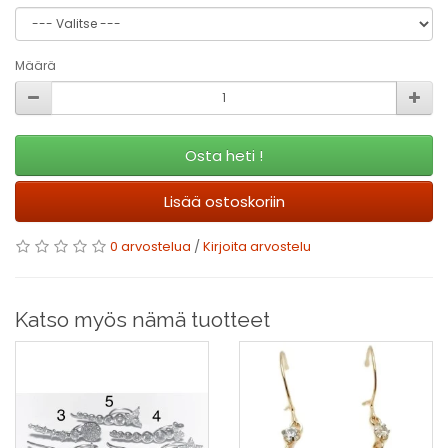
Määrä
Osta heti !
Lisää ostoskoriin
0 arvostelua
/
Kirjoita arvostelu
Katso myös nämä tuotteet