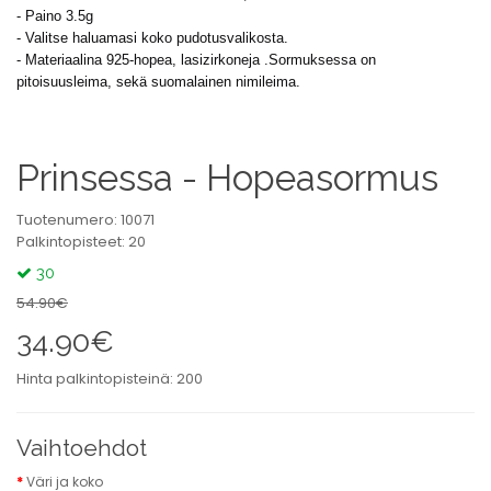
- Paino 3.5g
- Valitse haluamasi koko pudotusvalikosta.
- Materiaalina 925-hopea, lasizirkoneja .Sormuksessa on
pitoisuusleima, sekä suomalainen nimileima.
Prinsessa - Hopeasormus
Tuotenumero: 10071
Palkintopisteet: 20
30
54.90€
34.90€
Hinta palkintopisteinä: 200
Vaihtoehdot
Väri ja koko