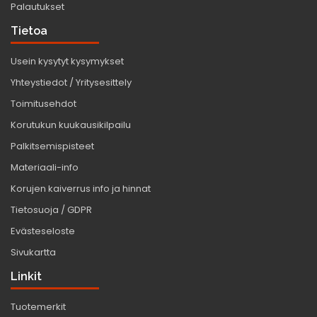
Palautukset
Tietoa
Usein kysytyt kysymykset
Yhteystiedot / Yritysesittely
Toimitusehdot
Korutukun kuukausikilpailu
Palkitsemispisteet
Materiaali-info
Korujen kaiverrus info ja hinnat
Tietosuoja / GDPR
Evästeseloste
Sivukartta
Linkit
Tuotemerkit