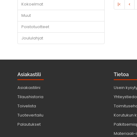
Kokoelmat
|<
<
Muut
Poistotuotteet
Joululahjat
Asiakastili
Tietoa
Asiakastilini
Usein kysyt
Tilaushistoria
Yhteystiedot
Toivelista
Toimituseh
Tuotevertailu
Korutukun k
Palautukset
Palkitsemis
Materiaali-