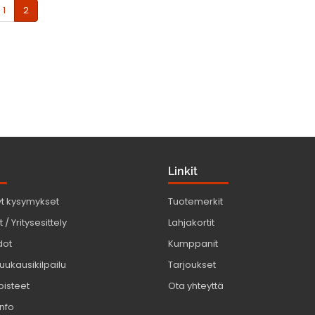
1
2
Linkit
yt kysymykset
Tuotemerkit
 / Yritysesittely
Lahjakortit
dot
Kumppanit
uukausikilpailu
Tarjoukset
pisteet
Ota yhteyttä
info