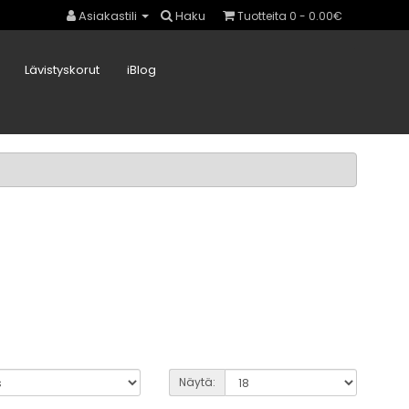
Asiakastili
Haku
Tuotteita 0 - 0.00€
Lävistyskorut
iBlog
Näytä: