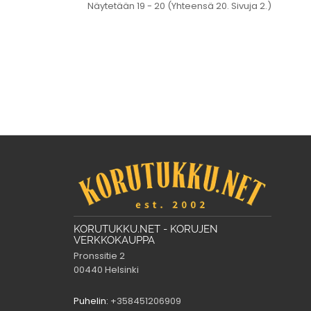
Näytetään 19 - 20 (Yhteensä 20. Sivuja 2.)
KORUTUKKU.NET - KORUJEN
VERKKOKAUPPA
Pronssitie 2
00440 Helsinki
Puhelin:
+358451206909