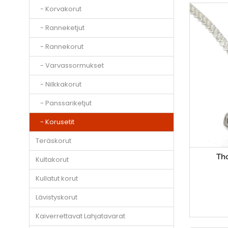
- Korvakorut
- Ranneketjut
- Rannekorut
- Varvassormukset
- Nilkkakorut
- Panssariketjut
- Korusetit
Teräskorut
Tho
Kultakorut
Kullatut korut
Lävistyskorut
Kaiverrettavat Lahjatavarat