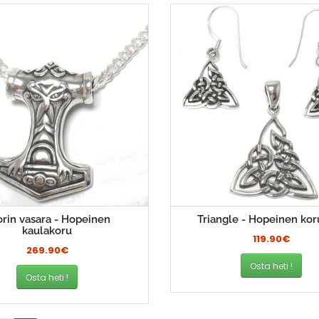
rin vasara - Hopeinen
Triangle - Hopeinen kor
kaulakoru
119.90€
269.90€
Osta heti !
Osta heti !