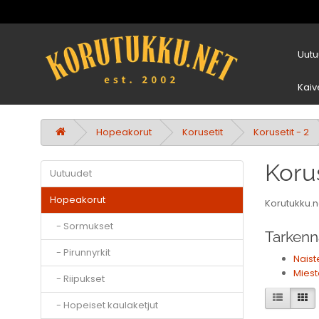
Uutu
Kaiv
Hopeakorut
Korusetit
Korusetit - 2
Korus
Uutuudet
Hopeakorut
Korutukku.n
- Sormukset
Tarkenn
- Pirunnyrkit
Naist
Miest
- Riipukset
- Hopeiset kaulaketjut