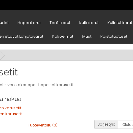
udet
Hopeakorut
Teräskorut
Kultakorut
Kullatut korut
errettavat Lahjatavarat
Kokoelmat
Muut
Poistotuotteet
etit
et - verkkokauppa : hopeiset korusetit
a hakua
en korusetit
en korusetit
Järjestys:
Tuotevertailu (0)