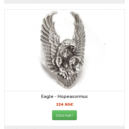
Eagle - Hopeasormus
224.90€
Osta heti !