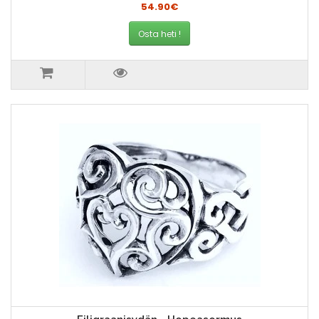
54.90€
Osta heti !