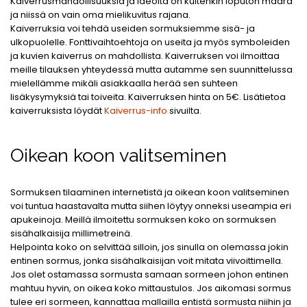
Kaiverrusmahdollisuuksia ja ideoita on kuitenkin loputon määrä
ja niissä on vain oma mielikuvitus rajana.
Kaiverruksia voi tehdä useiden sormuksiemme sisä- ja
ulkopuolelle. Fonttivaihtoehtoja on useita ja myös symboleiden
ja kuvien kaiverrus on mahdollista. Kaiverruksen voi ilmoittaa
meille tilauksen yhteydessä mutta autamme sen suunnittelussa
mielellämme mikäli asiakkaalla herää sen suhteen
lisäkysymyksiä tai toiveita. Kaiverruksen hinta on 5€. Lisätietoa
kaiverruksista löydät
Kaiverrus-info
sivuilta.
Oikean koon valitseminen
Sormuksen tilaaminen internetistä ja oikean koon valitseminen
voi tuntua haastavalta mutta siihen löytyy onneksi useampia eri
apukeinoja. Meillä ilmoitettu sormuksen koko on sormuksen
sisähalkaisija millimetreinä.
Helpointa koko on selvittää silloin, jos sinulla on olemassa jokin
entinen sormus, jonka sisähalkaisijan voit mitata viivoittimella.
Jos olet ostamassa sormusta samaan sormeen johon entinen
mahtuu hyvin, on oikea koko mittaustulos. Jos aikomasi sormus
tulee eri sormeen, kannattaa mallailla entistä sormusta niihin ja