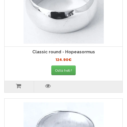
Classic round - Hopeasormus
124.90€
Osta heti !