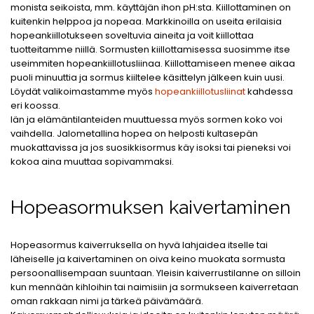
monista seikoista, mm. käyttäjän ihon pH:sta. Kiillottaminen on
kuitenkin helppoa ja nopeaa. Markkinoilla on useita erilaisia
hopeankiillotukseen soveltuvia aineita ja voit kiillottaa
tuotteitamme niillä. Sormusten kiillottamisessa suosimme itse
useimmiten hopeankiillotusliinaa. Kiillottamiseen menee aikaa
puoli minuuttia ja sormus kiiltelee käsittelyn jälkeen kuin uusi.
Löydät valikoimastamme myös
hopeankiillotusliinat
kahdessa
eri koossa.
Iän ja elämäntilanteiden muuttuessa myös sormen koko voi
vaihdella. Jalometallina hopea on helposti kultasepän
muokattavissa ja jos suosikkisormus käy isoksi tai pieneksi voi
kokoa aina muuttaa sopivammaksi.
Hopeasormuksen kaivertaminen
Hopeasormus kaiverruksella on hyvä lahjaidea itselle tai
läheiselle ja kaivertaminen on oiva keino muokata sormusta
persoonallisempaan suuntaan. Yleisin kaiverrustilanne on silloin
kun mennään kihloihin tai naimisiin ja sormukseen kaiverretaan
oman rakkaan nimi ja tärkeä päivämäärä.