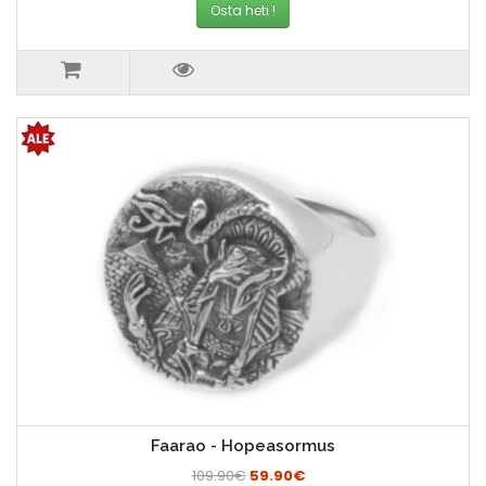
Osta heti !
Faarao - Hopeasormus
109.90€
59.90€