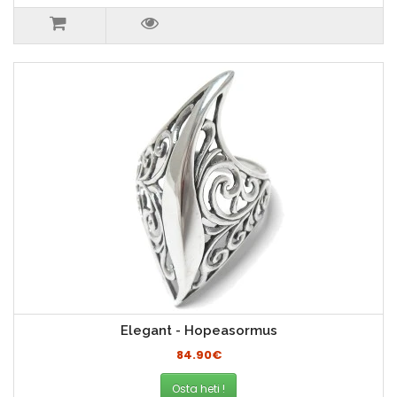
Elegant - Hopeasormus
84.90€
Osta heti !