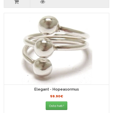
Elegant - Hopeasormus
59.90€
Osta heti !