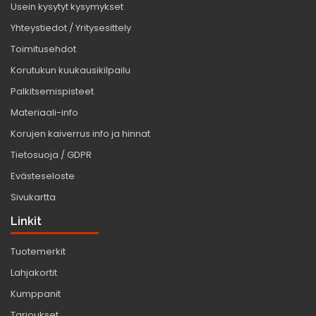
Usein kysytyt kysymykset
Yhteystiedot / Yritysesittely
Toimitusehdot
Korutukun kuukausikilpailu
Palkitsemispisteet
Materiaali-info
Korujen kaiverrus info ja hinnat
Tietosuoja / GDPR
Evästeseloste
Sivukartta
Linkit
Tuotemerkit
Lahjakortit
Kumppanit
Tarjoukset