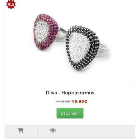
Diiva - Hopeasormus
74.90€
49.90€
Osta heti !