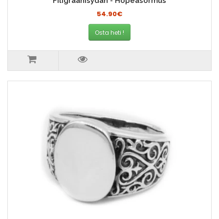
Filigraanisydän - Hopeasormus
54.90€
Osta heti !