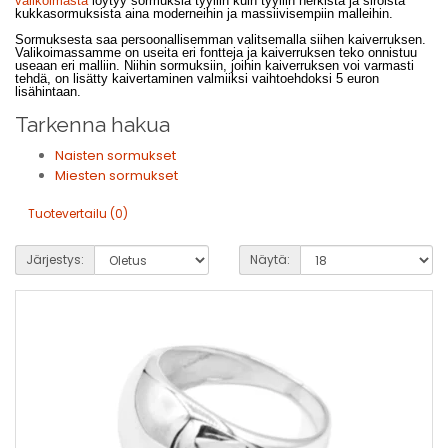
valikoimasta
löytyy sormuksia tyyliin kuin tyyliin herkistä ja siroista
kukkasormuksista aina moderneihin ja massiivisempiin malleihin.
Sormuksesta saa persoonallisemman valitsemalla siihen kaiverruksen.
Valikoimassamme on useita eri fontteja ja kaiverruksen teko onnistuu
useaan eri malliin. Niihin sormuksiin, joihin kaiverruksen voi varmasti
tehdä, on lisätty kaivertaminen valmiiksi vaihtoehdoksi 5 euron
lisähintaan.
Tarkenna hakua
Naisten sormukset
Miesten sormukset
Tuotevertailu (0)
Järjestys:
Näytä: