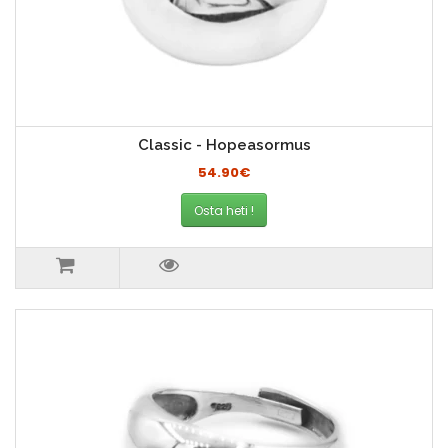
Classic - Hopeasormus
54.90€
Osta heti !