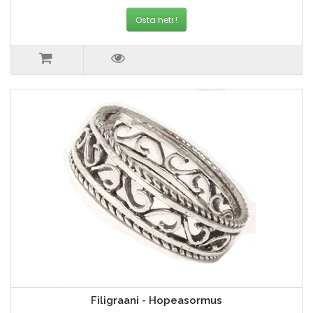
Osta heti !
Filigraani - Hopeasormus