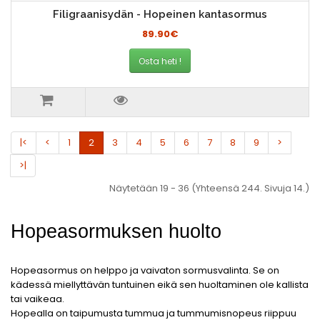
Filigraanisydän - Hopeinen kantasormus
89.90€
Osta heti !
|<
<
1
2
3
4
5
6
7
8
9
>
>|
Näytetään 19 - 36 (Yhteensä 244. Sivuja 14.)
Hopeasormuksen huolto
Hopeasormus on helppo ja vaivaton sormusvalinta. Se on
kädessä miellyttävän tuntuinen eikä sen huoltaminen ole kallista
tai vaikeaa.
Hopealla on taipumusta tummua ja tummumisnopeus riippuu