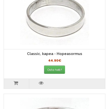
Classic, kapea - Hopeasormus
44.90€
Osta heti !