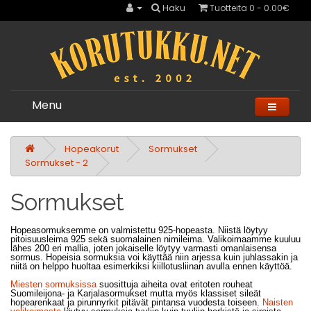
Haku
Tuotteita 0 - 0.00€
Menu
Hopeakorut
Sormukset
Sormukset - 2
Sormukset
Hopeasormuksemme on valmistettu 925-hopeasta. Niistä löytyy
pitoisuusleima 925 sekä suomalainen nimileima. Valikoimaamme kuuluu
lähes 200 eri mallia, joten jokaiselle löytyy varmasti omanlaisensa
sormus. Hopeisia sormuksia voi käyttää niin arjessa kuin juhlassakin ja
niitä on helppo huoltaa esimerkiksi kiillotusliinan avulla ennen käyttöä.
Miesten sormuksissa
suosittuja aiheita ovat eritoten rouheat
Suomileijona- ja Karjalasormukset mutta myös klassiset sileät
hopearenkaat ja pirunnyrkit pitävät pintansa vuodesta toiseen.
Naisten