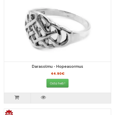
Darasolmu - Hopeasormus
44.90€
Osta heti !