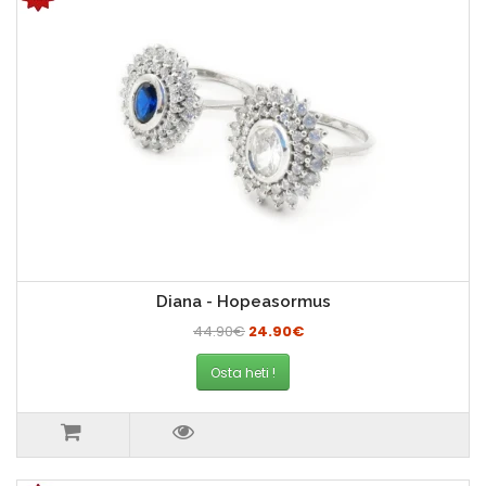
Diana - Hopeasormus
44.90€
24.90€
Osta heti !