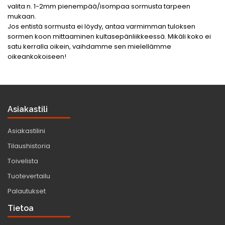
valita n. 1-2mm pienempää/isompaa sormusta tarpeen
mukaan.
Jos entistä sormusta ei löydy, antaa varmimman tuloksen
sormen koon mittaaminen kultasepänliikkeessä.
Mikäli koko ei
satu kerralla oikein, vaihdamme sen mielellämme
oikeankokoiseen!
Asiakastili
Asiakastilini
Tilaushistoria
Toivelista
Tuotevertailu
Palautukset
Tietoa