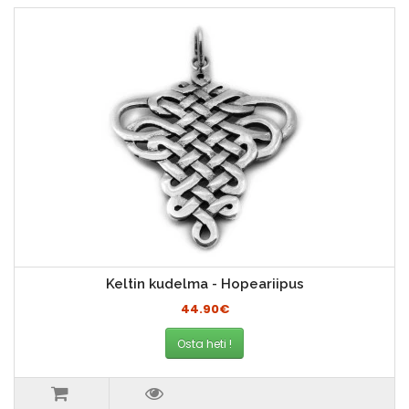
Keltin kudelma - Hopeariipus
44.90€
Osta heti !