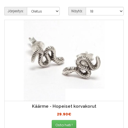
Järjestys:
Näytä:
Käärme - Hopeiset korvakorut
29.90€
Osta heti !