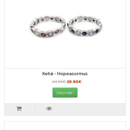
Kehä - Hopeasormus
44.90€
29.90€
Osta heti !