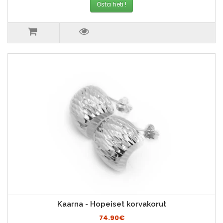
Osta heti !
Kaarna - Hopeiset korvakorut
74.90€