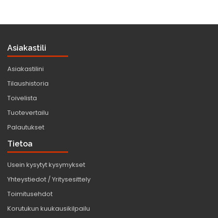
Asiakastili
Asiakastilini
Tilaushistoria
Toivelista
Tuotevertailu
Palautukset
Tietoa
Usein kysytyt kysymykset
Yhteystiedot / Yritysesittely
Toimitusehdot
Korutukun kuukausikilpailu