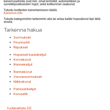
kaiverrusaiheita ovat mm. omat lemmikit, automerkkien ja
suosikkijoukkueiden logot, sekä kotikunnan vaakunat.
Tutustu tuotteiden kaivertamiseen täällä:
Kaiverrus-info
Tutustu kategorioihin tarkemmin alla tai selaa kaikki hopeakorut läpi tällä
sivulla.
Tarkenna hakua
Sormukset
Pirunnyrkit
Riipukset
Hopeiset kaulaketjut
Korvakorut
Ranneketjut
Rannekorut
Varvassormukset
Nilkkakorut
Panssariketjut
Korusetit
Tuotevertailu (0)