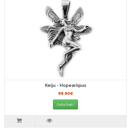
Keiju - Hopeariipus
99.90€
Osta heti !