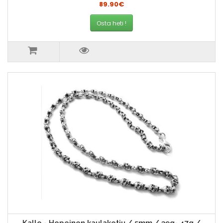
89.90€
Osta heti !