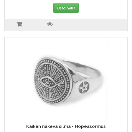
Osta heti !
Kaiken näkevä silmä - Hopeasormus