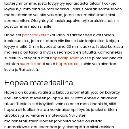
tuoteryhmämme, josta löytyy tyylejä laidasta laitaan! Kokoja
löytyy 15,5 mm aina 24 mm saakka. Joskus oikean sormuskoon
määrittäminen voi olla vaikeaa, joten saat meiltä ilmaiseksi
sormusmitan. Ota yhteyttä:
asiakaspalvelu@korutukku.net
, niin
postitamme mitan sinulle.
Hopeiset
panssariketjut
kaulaan ja ranteeseen ovat toinen
kestosuosikki, joita ostetaan niin itselle kuin lahjaksikin. Ketjuja
löytyy meiltä 2 mm leveästä aina 20 mm saakka, lisäksi kaikissa
malleissa on tarjolla myös useampaa eri pituutta. Kolmanneksi
suosituin kategoria ovat
hopeariipukset,
joissa pintansa pitävät
eritoten
suomileijonat
sekä
hopealaatat
, joihin voi kaivertaa
kuvia ja/tai tekstiä.
Hopea materiaalina
Hopea on kaunis, vaalea ja kiiltävä jalometalli, jota on käytetty
korujen valmistukseen jo jopa 4000 vuotta ennen ajanlaskun
alkua. Tuolloin sitä käyttivät vain aikansa merkkihenkilöt, sillä
hopea oli tuolloin kultaa harvinaisempi löydös ja siksi erittäin
arvokas ja harvinainen materiaali. Nykyisten
malminerotustekniikoiden johdosta hopea on kultaa
huomattavasi edullisempaa ja yleisempää ja siksi kaikkien