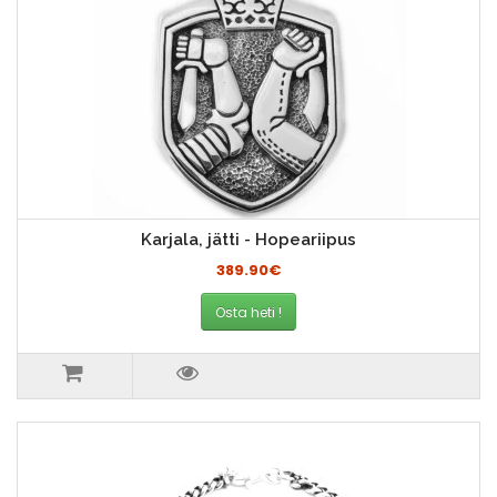
Karjala, jätti - Hopeariipus
389.90€
Osta heti !