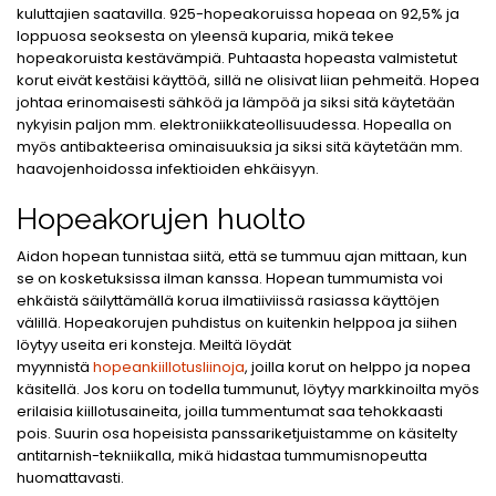
kuluttajien saatavilla. 925-hopeakoruissa hopeaa on 92,5% ja
loppuosa seoksesta on yleensä kuparia, mikä tekee
hopeakoruista kestävämpiä. Puhtaasta hopeasta valmistetut
korut eivät kestäisi käyttöä, sillä ne olisivat liian pehmeitä. Hopea
johtaa erinomaisesti sähköä ja lämpöä ja siksi sitä käytetään
nykyisin paljon mm. elektroniikkateollisuudessa. Hopealla on
myös antibakteerisa ominaisuuksia ja siksi sitä käytetään mm.
haavojenhoidossa infektioiden ehkäisyyn.
Hopeakorujen huolto
Aidon hopean tunnistaa siitä, että se tummuu ajan mittaan, kun
se on kosketuksissa ilman kanssa. Hopean tummumista voi
ehkäistä säilyttämällä korua ilmatiiviissä rasiassa käyttöjen
välillä. Hopeakorujen puhdistus on kuitenkin helppoa ja siihen
löytyy useita eri konsteja. Meiltä löydät
myynnistä
hopeankiillotusliinoja
, joilla korut on helppo ja nopea
käsitellä. Jos koru on todella tummunut, löytyy markkinoilta myös
erilaisia kiillotusaineita, joilla tummentumat saa tehokkaasti
pois. Suurin osa hopeisista panssariketjuistamme on käsitelty
antitarnish-tekniikalla, mikä hidastaa tummumisnopeutta
huomattavasti.