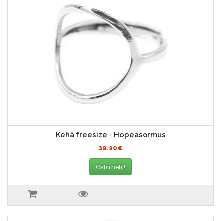
Kehä freesize - Hopeasormus
39.90€
Osta heti !