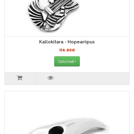
Kallokitara - Hopeariipus
114.90€
Osta heti !