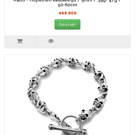
Kallo - Hopeinen kaulaketju / 5mm / 39g- 47g /
50-60cm
469.90€
Osta heti !