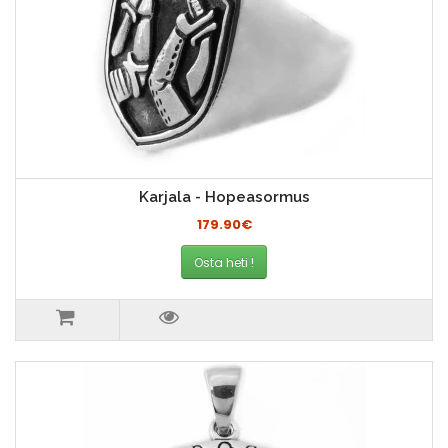
Karjala - Hopeasormus
179.90€
Osta heti !