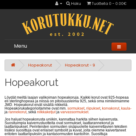
Haku
Tuotteita 0 - 0.00€
Menu
Hopeakorut
Hopeakorut - 9
Hopeakorut
Löydät meiltä laajan valikoiman hopeakoruja. Kaikki korut ovat 925-hopeaa
eli sterlinghopeaa ja niissä on pitoisuusleima 925, sekä oma nimileimamme
JMD. Hopeakorut eivät sisällä nikkeliä.
Hopeakorukategorioitamme ovat mm.
sormukset
,
riipukset
,
korvakorut
,
kaula-
ja
rannekorut
, sekä
nilkkaketjut
ja
varvassormukset.
Jos haluat hopeakorusta uniikin, kannattaa harkita siihen kaiverrusta.
Suosituimpia kaiverrustuotteita ovat sormukset, laattarannekorut ja
laattariipukset. Perinteisten sormusten sisäpuolelle kaiverrettavien tekstien
lisäksi suosittuja ovat erilaiset symbolit ja kuvat, joita olemme kaivertaneet
eritoten laattariipuksiin ja kantasormusten kantoihin. Suosittuja