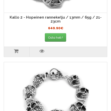
Kallo 2 - Hopeinen ranneketju / 13mm / 65g / 21-
23cm
649.90€
Osta heti !