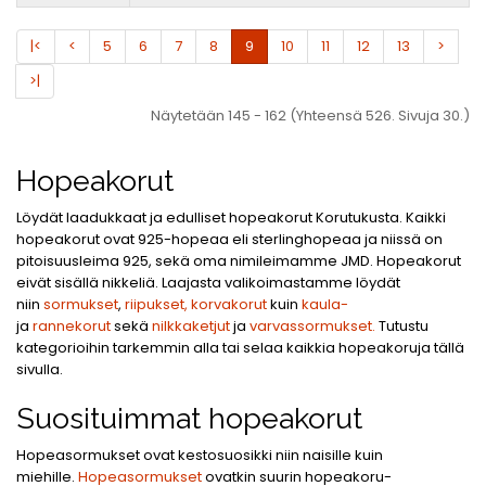
|<
<
5
6
7
8
9
10
11
12
13
>
>|
Näytetään 145 - 162 (Yhteensä 526. Sivuja 30.)
Hopeakorut
Löydät laadukkaat ja edulliset hopeakorut Korutukusta. Kaikki
hopeakorut ovat 925-hopeaa eli sterlinghopeaa ja niissä on
pitoisuusleima 925, sekä oma nimileimamme JMD. Hopeakorut
eivät sisällä nikkeliä. Laajasta valikoimastamme löydät
niin
sormukset
,
riipukset,
korvakorut
kuin
kaula-
ja
rannekorut
sekä
nilkkaketjut
ja
varvassormukset.
Tutustu
kategorioihin tarkemmin alla tai selaa kaikkia hopeakoruja tällä
sivulla.
Suosituim
mat hopeakorut
Hopeasormukset ovat kestosuosikki niin naisille kuin
miehille.
Hopeasormukset
ovatkin suurin hopeakoru-