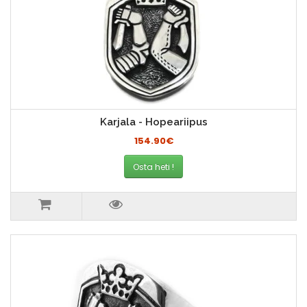
Karjala - Hopeariipus
154.90€
Osta heti !