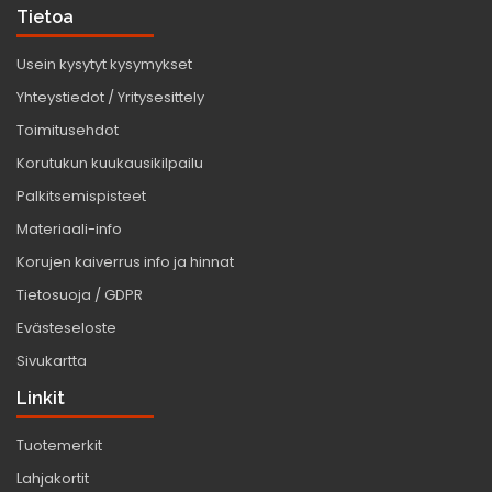
Tietoa
Usein kysytyt kysymykset
Yhteystiedot / Yritysesittely
Toimitusehdot
Korutukun kuukausikilpailu
Palkitsemispisteet
Materiaali-info
Korujen kaiverrus info ja hinnat
Tietosuoja / GDPR
Evästeseloste
Sivukartta
Linkit
Tuotemerkit
Lahjakortit