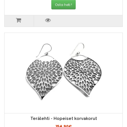
Osta heti !
Terälehti - Hopeiset korvakorut
154.90€