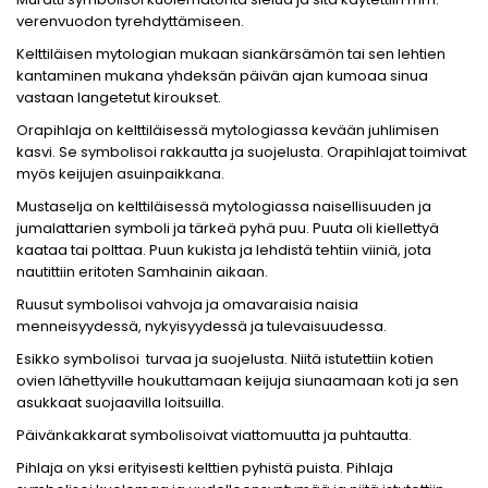
verenvuodon tyrehdyttämiseen.
Kelttiläisen mytologian mukaan siankärsämön tai sen lehtien
kantaminen mukana yhdeksän päivän ajan kumoaa sinua
vastaan langetetut kiroukset.
Orapihlaja on kelttiläisessä mytologiassa kevään juhlimisen
kasvi. Se symbolisoi rakkautta ja suojelusta. Orapihlajat toimivat
myös keijujen asuinpaikkana.
Mustaselja on kelttiläisessä mytologiassa naisellisuuden ja
jumalattarien symboli ja tärkeä pyhä puu. Puuta oli kiellettyä
kaataa tai polttaa. Puun kukista ja lehdistä tehtiin viiniä, jota
nautittiin eritoten Samhainin aikaan.
Ruusut symbolisoi vahvoja ja omavaraisia naisia
menneisyydessä, nykyisyydessä ja tulevaisuudessa.
Esikko symbolisoi turvaa ja suojelusta. Niitä istutettiin kotien
ovien lähettyville houkuttamaan keijuja siunaamaan koti ja sen
asukkaat suojaavilla loitsuilla.
Päivänkakkarat symbolisoivat viattomuutta ja puhtautta.
Pihlaja on yksi erityisesti kelttien pyhistä puista. Pihlaja