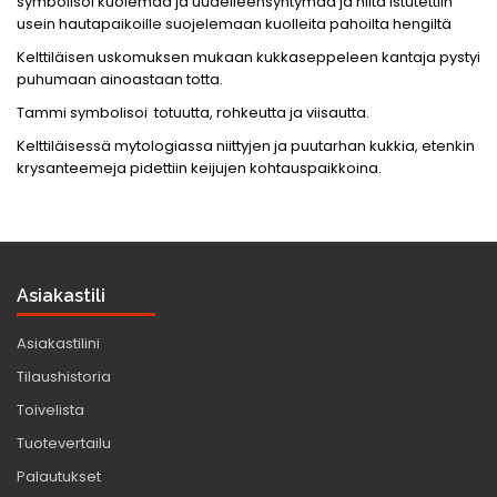
symbolisoi kuolemaa ja uudelleensyntymää ja niitä istutettiin
usein hautapaikoille suojelemaan kuolleita pahoilta hengiltä
Kelttiläisen uskomuksen mukaan kukkaseppeleen kantaja pystyi
puhumaan ainoastaan totta.
Tammi symbolisoi totuutta, rohkeutta ja viisautta.
Kelttiläisessä mytologiassa niittyjen ja puutarhan kukkia, etenkin
krysanteemeja pidettiin keijujen kohtauspaikkoina.
Asiakastili
Asiakastilini
Tilaushistoria
Toivelista
Tuotevertailu
Palautukset