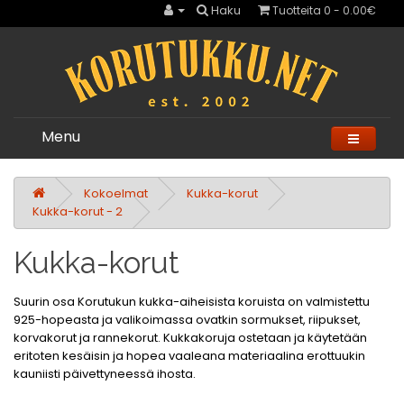
Haku
Tuotteita 0 - 0.00€
Menu
Kokoelmat
Kukka-korut
Kukka-korut - 2
Kukka-korut
Suurin osa Korutukun kukka-aiheisista koruista on valmistettu
925-hopeasta ja valikoimassa ovatkin sormukset, riipukset,
korvakorut ja rannekorut. Kukkakoruja ostetaan ja käytetään
eritoten kesäisin ja hopea vaaleana materiaalina erottuukin
kauniisti päivettyneessä ihosta.