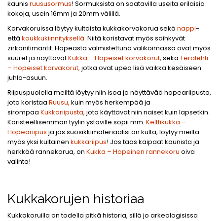
kaunis
ruususormus
! Sormuksista on saatavilla useita erilaisia
kokoja, usein 16mm ja 20mm välillä.
Korvakoruissa löytyy kultaista kukkakorvakorua sekä
nappi
-
että
koukkukiinnityksellä.
Niitä koristavat myös säihkyvät
zirkonitimantit. Hopeasta valmistettuna valikoimassa ovat myös
suuret ja näyttävät
Kukka – Hopeiset korvakorut
, sekä
Terälehti
– Hopeiset korvakorut,
jotka ovat upea lisä vaikka kesäiseen
juhla-asuun.
Riipuspuolella meiltä löytyy niin isoa ja näyttävää hopeariipusta,
jota koristaa
Ruusu,
kuin myös herkempää ja
sirompaa
Kukkariipusta
, jota käyttävät niin naiset kuin lapsetkin.
Koristeellisemman tyylin ystäville sopii mm.
Kelttikukka –
Hopeariipus
ja jos suosikkimateriaalisi on kulta, löytyy meiltä
myös yksi kultainen
kukkariipus
! Jos taas kaipaat kaunista ja
herkkää rannekorua, on
Kukka – Hopeinen rannekoru
oiva
valinta!
Kukkakorujen historiaa
Kukkakoruilla on todella pitkä historia, sillä jo arkeologisissa