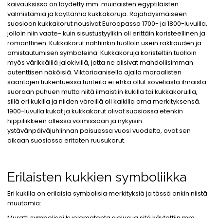
kaivauksissa on löydetty mm. muinaisten egyptiläisten
valmistamia ja käyttämiä kukkakoruja. Räjähdysmäiseen
suosioon kukkakorut nousivat Euroopassa 1700- ja 1800-luvuilla,
jolloin niin vaate- kuin sisustustyylikin oli erittäin koristeellinen ja
romanttinen. Kukkakorut nähtiinkin tuolloin usein rakkauden ja
omistautumisen symboleina. Kukkakoruja koristeltiin tuolloin
myös värikkäillä jalokivillä, jotta ne olisivat mahdollisimman
autenttisen näköisiä. Viktoriaanisella ajalla moraalisten
sääntöjen tiukentuessa tunteita ei ehkä ollut soveliasta ilmaista
suoraan puhuen mutta niitä ilmaistiin kukilla tai kukkakoruilla,
sillä eri kukilla ja niiden väreillä oli kaikilla oma merkityksensä.
1900-luvulla kukat ja kukkakorut olivat suosiossa etenkin
hippiliikkeen ollessa voimissaan ja nykyisin
ystävänpäiväjuhlinnan paisuessa vuosi vuodelta, ovat sen
aikaan suosiossa eritoten ruusukorut.
Erilaisten kukkien symboliikka
Eri kukilla on erilaisia symbolisia merkityksiä ja tässä onkin niistä
muutamia:
Muratti symbolisoi kuolematonta sielua ja sitä käytettiin mm.