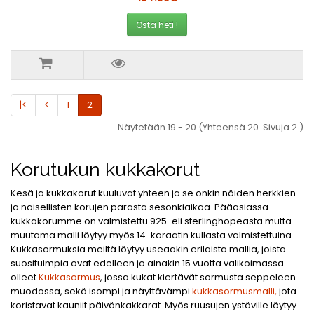
Osta heti !
|<
<
1
2
Näytetään 19 - 20 (Yhteensä 20. Sivuja 2.)
Korutukun kukkakorut
Kesä ja kukkakorut kuuluvat yhteen ja se onkin näiden herkkien
ja naisellisten korujen parasta sesonkiaikaa. Pääasiassa
kukkakorumme on valmistettu 925-eli sterlinghopeasta mutta
muutama malli löytyy myös 14-karaatin kullasta valmistettuina.
Kukkasormuksia meiltä löytyy useaakin erilaista mallia, joista
suosituimpia ovat edelleen jo ainakin 15 vuotta valikoimassa
olleet
Kukkasormus
, jossa kukat kiertävät sormusta seppeleen
muodossa, sekä isompi ja näyttävämpi
kukkasormusmalli,
jota
koristavat kauniit päivänkakkarat. Myös ruusujen ystäville löytyy