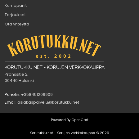
Kumppanit
Tarjoukset
Ota yhteyttä
KORUTUKKU.NET - KORUJEN VERKKOKAUPPA
Pronssitie 2
00440 Helsinki
Puhelin:
+358451206909
Email:
asiakaspalvelu@korutukku.net
Powered By
OpenCart
Korutukku.net - Korujen verkkokauppa © 2026