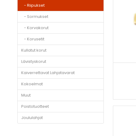
- Riipukset
- Sormukset
- Korvakorut
- Korusetit
Kullatut korut
Lävistyskorut
Kaiverrettavat Lahjatavarat
Kokoelmat
Muut
Poistotuotteet
Joululahjat