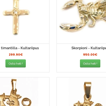
i timantilla - Kultariipus
Skorpioni - Kultariip
299.90€
950.00€
Osta heti !
Osta heti !