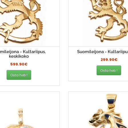
mileijona - Kultariipus,
Suomileijona - Kultariipu
keskikoko
299.90€
599.90€
Osta heti !
Osta heti !