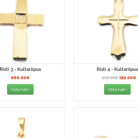
Risti 3 - Kultariipus
Risti 4 - Kultariipu
650.00€
299.90€
130.00€
Osta heti !
Osta heti !