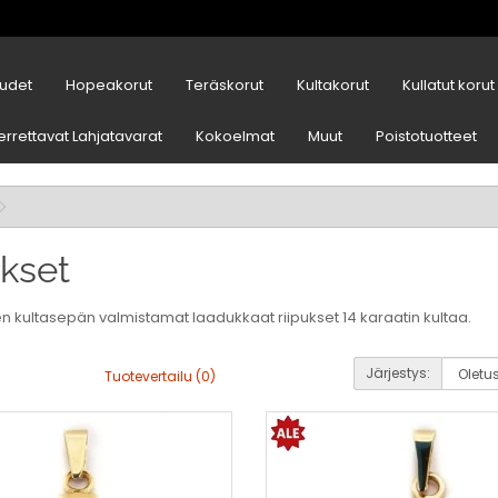
udet
Hopeakorut
Teräskorut
Kultakorut
Kullatut korut
errettavat Lahjatavarat
Kokoelmat
Muut
Poistotuotteet
ukset
 kultasepän valmistamat laadukkaat riipukset 14 karaatin kultaa.
Järjestys:
Tuotevertailu (0)