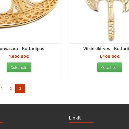
onvasara - Kultariipus
Viikinkikirves - Kultari
1,600.00€
1,400.00€
Osta heti !
Osta heti !
1
2
3
Linkit