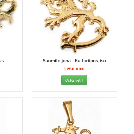
us
Suomileijona - Kultariipus, iso
1,250.00€
Osta heti !