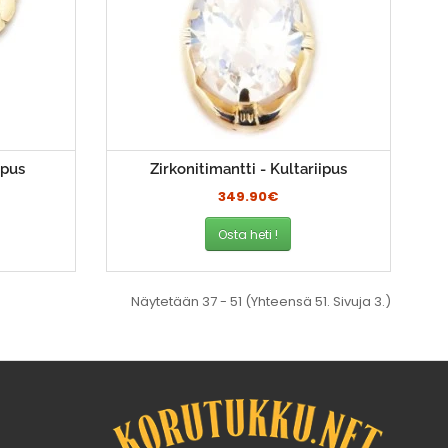
ipus
Zirkonitimantti - Kultariipus
349.90€
Osta heti !
Näytetään 37 - 51 (Yhteensä 51. Sivuja 3.)