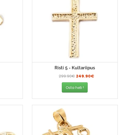
s
Risti 5 - Kultariipus
299.90€
249.90€
Osta heti !