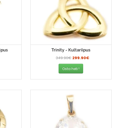
ipus
Trinity - Kultariipus
349.90€
299.90€
Osta heti !