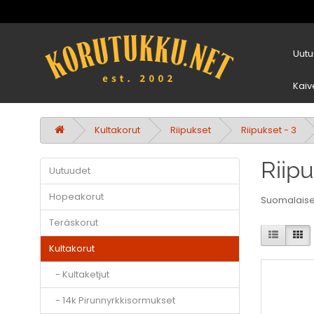
Uutu
Kaiv
Kultakorut
Riipukset
Riipukset - 3
Riip
Uutuudet
Hopeakorut
Suomalaisen
Teräskorut
Kultakorut
- Kultaketjut
- 14k Pirunnyrkkisormukset