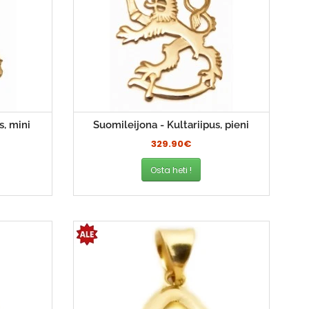
s, mini
Suomileijona - Kultariipus, pieni
329.90€
Osta heti !