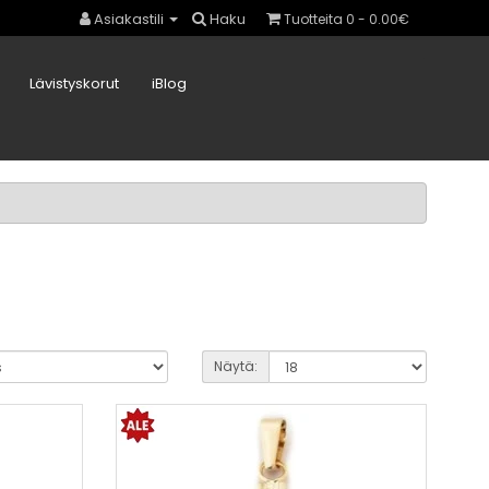
Asiakastili
Haku
Tuotteita 0 - 0.00€
Lävistyskorut
iBlog
Näytä: