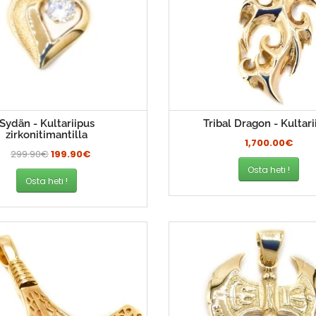
Sydän - Kultariipus
Tribal Dragon - Kultari
zirkonitimantilla
1,700.00€
299.90€
199.90€
Osta heti !
Osta heti !