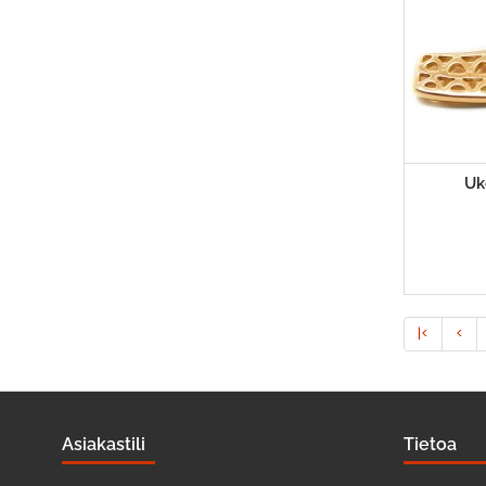
Uk
|<
<
Asiakastili
Tietoa