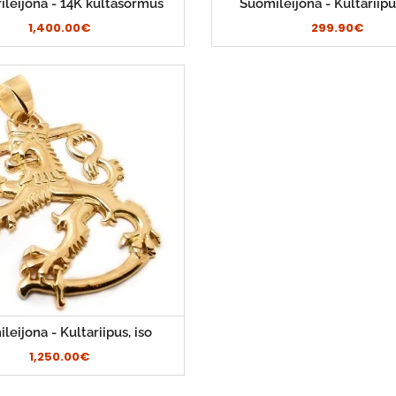
ileijona - 14K kultasormus
Suomileijona - Kultariipu
1,400.00€
299.90€
leijona - Kultariipus, iso
1,250.00€