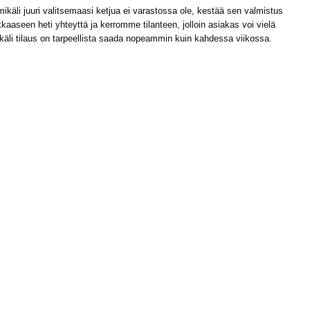
käli juuri valitsemaasi ketjua ei varastossa ole, kestää sen valmistus
kaaseen heti yhteyttä ja kerromme tilanteen, jolloin asiakas voi vielä
ikäli tilaus on tarpeellista saada nopeammin kuin kahdessa viikossa.