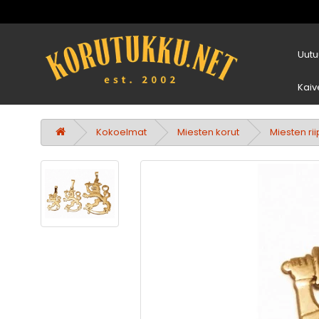
Uutu
Kaiv
Kokoelmat
Miesten korut
Miesten ri