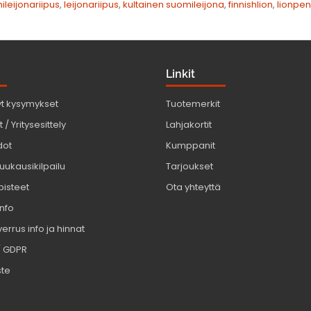
ileijonariipus
,
leijonariipus
,
kultainen suomileijona
,
finnishlion
,
lionpe
Linkit
yt kysymykset
Tuotemerkit
 / Yritysesittely
Lahjakortit
dot
Kumppanit
uukausikilpailu
Tarjoukset
pisteet
Ota yhteyttä
info
errus info ja hinnat
/ GDPR
ste