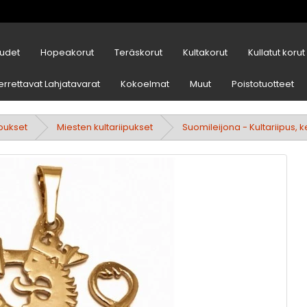
udet
Hopeakorut
Teräskorut
Kultakorut
Kullatut korut
errettavat Lahjatavarat
Kokoelmat
Muut
Poistotuotteet
ipukset
Miesten kultariipukset
Suomileijona - Kultariipus, 