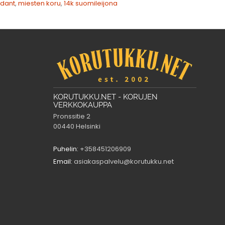
ndant
,
miesten koru
,
14k suomileijona
KORUTUKKU.NET - KORUJEN
VERKKOKAUPPA
Pronssitie 2
00440 Helsinki
Puhelin:
+358451206909
Email:
asiakaspalvelu@korutukku.net