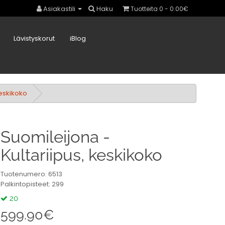
Asiakastili
Haku
Tuotteita 0 - 0.00€
Lävistyskorut
iBlog
keskikoko
Suomileijona -
Kultariipus, keskikoko
Tuotenumero: 6513
Palkintopisteet: 299
20
599.90€