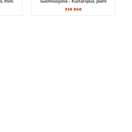
s, mini
Suomileijona - Kultariipus, pieni
329.90€