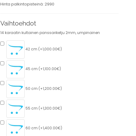
Hinta palkintopisteinä: 2990
Vaihtoehdot
14 karaatin kultainen panssariketju 2mm, umpinainen
42 cm (+1,000.00€)
45 cm (+1,100.00€)
50 cm (+1,200.00€)
55 cm (+1,300.00€)
60 cm (+1,400.00€)