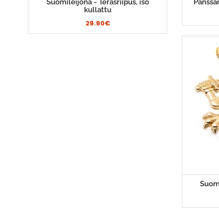
Suomileijona - Teräsriipus, iso
Panssar
kullattu
29.90€
Suomi