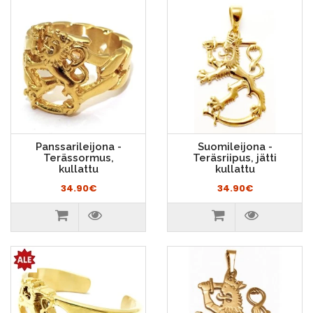
Panssarileijona -
Suomileijona -
Terässormus,
Teräsriipus, jätti
kullattu
kullattu
34.90€
34.90€