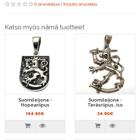
0 arvostelua
/
Kirjoita arvostelu
Katso myös nämä tuotteet
Suomileijona -
Suomileijona -
Hopeariipus
Teräsriipus, iso
144.90€
24.90€