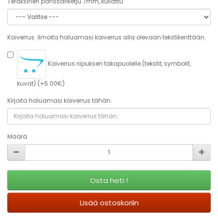
Teräksinen panssariketju 7mm, kullattu
Kaiverrus. Ilmoita haluamasi kaiverrus alla olevaan tekstikenttään.
Kaiverrus riipuksen takapuolelle (tekstit, symbolit,
kuvat) (+5.00€)
Kirjoita haluamasi kaiverrus tähän:
Määrä
Osta heti !
Lisää ostoskoriin