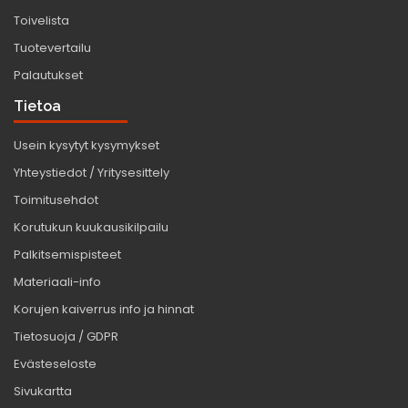
Toivelista
Tuotevertailu
Palautukset
Tietoa
Usein kysytyt kysymykset
Yhteystiedot / Yritysesittely
Toimitusehdot
Korutukun kuukausikilpailu
Palkitsemispisteet
Materiaali-info
Korujen kaiverrus info ja hinnat
Tietosuoja / GDPR
Evästeseloste
Sivukartta