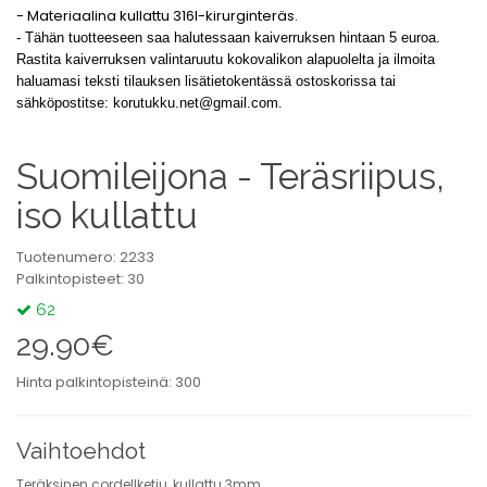
- Materiaalina kullattu 316l-kirurginteräs.
- Tähän tuotteeseen saa halutessaan kaiverruksen hintaan 5 euroa.
Rastita kaiverruksen valintaruutu kokovalikon alapuolelta ja ilmoita
haluamasi teksti tilauksen lisätietokentässä ostoskorissa tai
sähköpostitse:
korutukku.net@gmail.com
.
Suomileijona - Teräsriipus,
iso kullattu
Tuotenumero: 2233
Palkintopisteet: 30
62
29.90€
Hinta palkintopisteinä: 300
Vaihtoehdot
Teräksinen cordellketju, kullattu 3mm