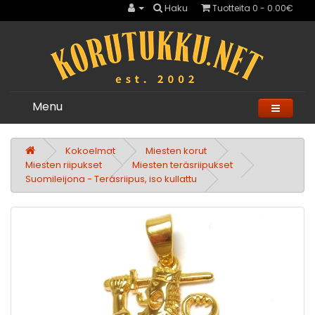
Haku
Tuotteita 0 - 0.00€
Menu
Kokoelmat
Miesten korut
Miesten riipukset
Miesten teräsriipukset
Suomileijona - Teräsriipus, iso kullattu