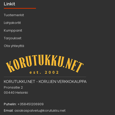
Linkit
Tuotemerkit
Lahjakortit
Kumppanit
Tarjoukset
Ota yhteyttä
KORUTUKKU.NET - KORUJEN VERKKOKAUPPA
Pronssitie 2
00440 Helsinki
Puhelin:
+358451206909
Email:
asiakaspalvelu@korutukku.net