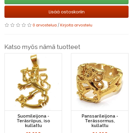
Lisää ostoskoriin
0 arvostelua
/
Kirjoita arvostelu
Katso myös nämä tuotteet
Suomileijona -
Panssarileijona -
Teräsriipus, iso
Terässormus,
kullattu
kullattu