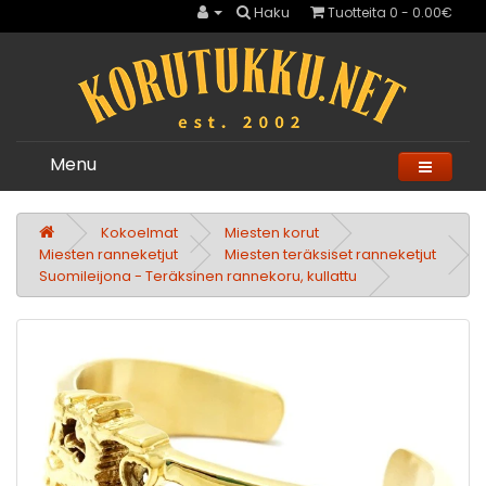
Haku
Tuotteita 0 - 0.00€
Menu
Kokoelmat
Miesten korut
Miesten ranneketjut
Miesten teräksiset ranneketjut
Suomileijona - Teräksinen rannekoru, kullattu