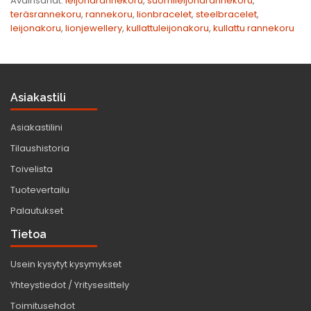
Avainsanat:
leijonarannekoru
,
suomileijonarannekoru
,
teräsrannekoru
,
rannekoru
,
lionbracelet
,
steelbracelet
,
leijonakoru
,
lionjewellery
,
kullattuleijonakoru
,
kullattu rannekoru
Asiakastili
Asiakastilini
Tilaushistoria
Toivelista
Tuotevertailu
Palautukset
Tietoa
Usein kysytyt kysymykset
Yhteystiedot / Yritysesittely
Toimitusehdot