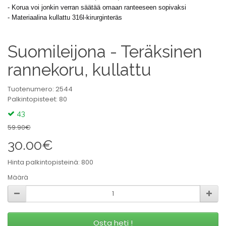
- Korua voi jonkin verran säätää omaan ranteeseen sopivaksi
- Materiaalina kullattu 316l-kirurginteräs
Suomileijona - Teräksinen
rannekoru, kullattu
Tuotenumero: 2544
Palkintopisteet: 80
43
59.90€
30.00€
Hinta palkintopisteinä: 800
Määrä
Osta heti !