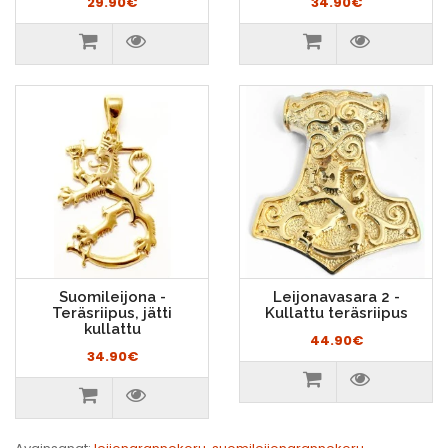
29.90€
34.90€
Suomileijona -
Leijonavasara 2 -
Teräsriipus, jätti
Kullattu teräsriipus
kullattu
44.90€
34.90€