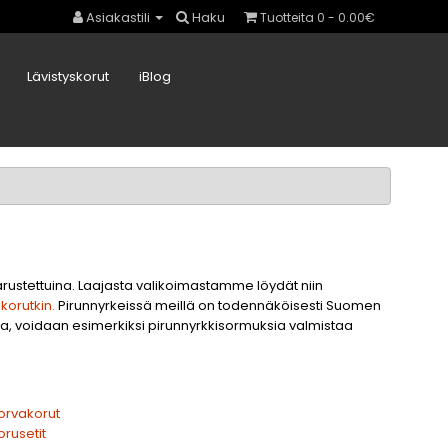
Asiakastili
Haku
Tuotteita 0 - 0.00€
Lävistyskorut
iBlog
 varustettuina. Laajasta valikoimastamme löydät niin
korutkin.
Pirunnyrkeissä meillä on todennäköisesti Suomen
sta, voidaan esimerkiksi pirunnyrkkisormuksia valmistaa
orvakorut
orusetit