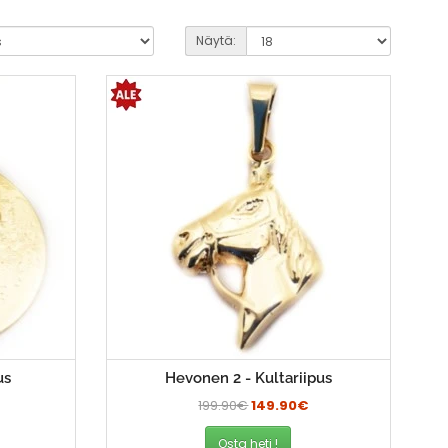
Näytä:
us
Hevonen 2 - Kultariipus
199.90€
149.90€
Osta heti !