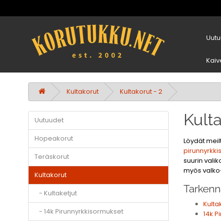
Uutu
Kaiv
Kultakorut
Kultakorut - 2
Kult
Uutuudet
Hopeakorut
Löydät meilt
pirunnyrkk
Teräskorut
suurin vali
myös valko- 
Kultakorut
Tarkenn
- Kultaketjut
Kulta
- 14k Pirunnyrkkisormukset
14k P