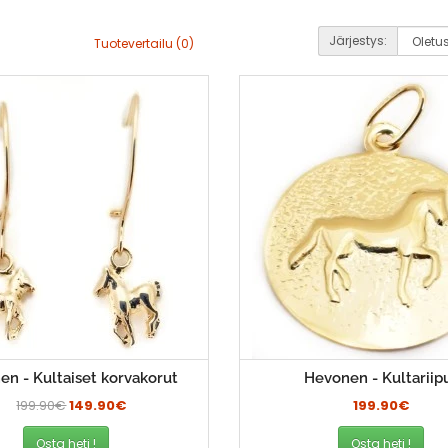
Järjestys:
Tuotevertailu (0)
n - Kultaiset korvakorut
Hevonen - Kultariip
199.90€
149.90€
199.90€
Osta heti !
Osta heti !