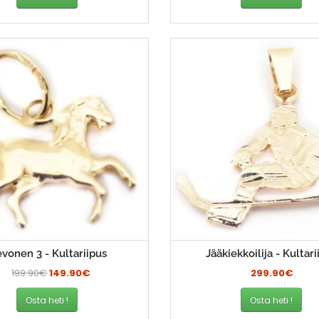
vonen 3 - Kultariipus
Jääkiekkoilija - Kultari
199.90€
149.90€
299.90€
Osta heti !
Osta heti !