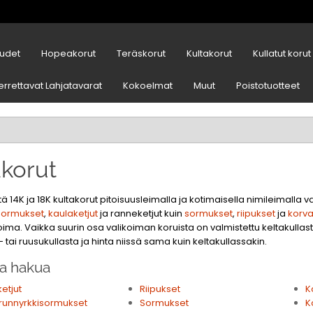
udet
Hopeakorut
Teräskorut
Kultakorut
Kullatut korut
errettavat Lahjatavarat
Kokoelmat
Muut
Poistotuotteet
akorut
ä 14K ja 18K kultakorut pitoisuusleimalla ja kotimaisella nimileimalla
isormukset
,
kaulaketjut
ja ranneketjut kuin
sormukset
,
riipukset
ja
korva
koima. Vaikka suurin osa valikoiman koruista on valmistettu keltakulla
tai ruusukullasta ja hinta niissä sama kuin keltakullassakin.
a hakua
ketjut
Riipukset
K
irunnyrkkisormukset
Sormukset
K