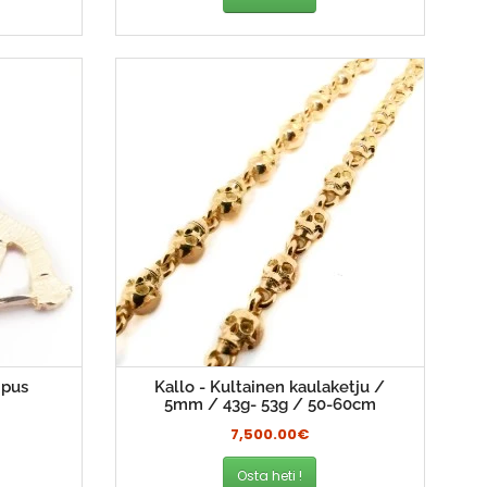
ipus
Kallo - Kultainen kaulaketju /
5mm / 43g- 53g / 50-60cm
7,500.00€
Osta heti !