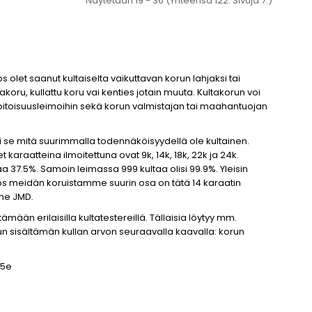
Näytetään 19 - 36 (Yhteensä 122. Sivuja 7.)
 olet saanut kultaiselta vaikuttavan korun lahjaksi tai
akoru, kullattu koru vai kenties jotain muuta. Kultakorun voi
n pitoisuusleimoihin sekä korun valmistajan tai maahantuojan
 ei se mitä suurimmalla todennäköisyydellä ole kultainen.
 karaatteina ilmoitettuna ovat 9k, 14k, 18k, 22k ja 24k.
taa 37.5%. Samoin leimassa 999 kultaa olisi 99.9%. Yleisin
yös meidän koruistamme suurin osa on tätä 14 karaatin
mme JMD.
ämään erilaisilla kultatestereillä. Tällaisia löytyy mm.
orun sisältämän kullan arvon seuraavalla kaavalla: korun
35e