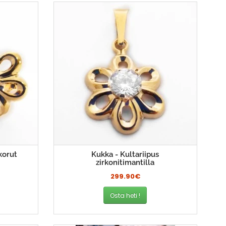
korut
Kukka - Kultariipus
zirkonitimantilla
299.90€
Osta heti !