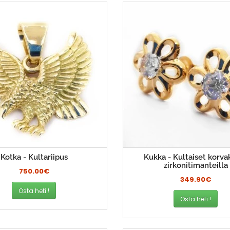
Kotka - Kultariipus
Kukka - Kultaiset korva
zirkonitimanteilla
750.00€
349.90€
Osta heti !
Osta heti !