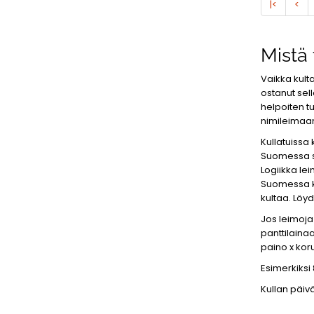
|<
<
Mistä 
Vaikka kult
ostanut sell
helpoiten t
nimileimaa
Kullatuissa 
Suomessa sal
Logiikka lei
Suomessa kä
kultaa. Löy
Jos leimoja 
panttilaina
paino x koru
Esimerkiksi 
Kullan päiv