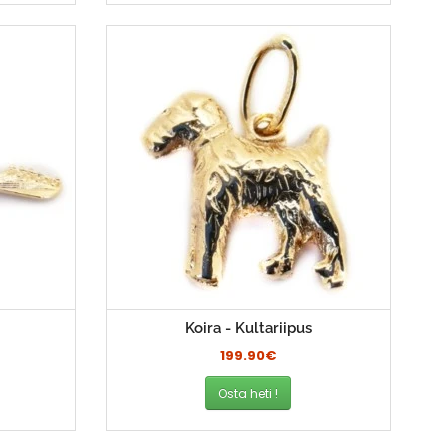
Koira - Kultariipus
199.90€
Osta heti !