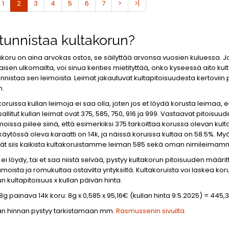
1
2
3
4
5
6
7
>
>|
tunnistaa kultakorun?
akoru on aina arvokas ostos, se säilyttää arvonsa vuosien kuluessa. Jos
aisen ulkomailta, voi sinua kenties mietityttää, onko kyseessä aito kult
unnistaa sen leimoista. Leimat jakautuvat kultapitoisuudesta kertovii
n.
koruissa kullan leimoja ei saa olla, joten jos et löydä korusta leimaa,
litut kullan leimat ovat 375, 585, 750, 916 ja 999. Vastaavat pitoisuudet
moissa piilee siinä, että esimerkiksi 375 tarkoittaa korussa olevan kul
ytössä oleva karaatti on 14k, ja näissä koruissa kultaa on 58.5%. M
dät siis kaikista kultakoruistamme leiman 585 sekä oman nimileima
ei löydy, tai et saa niistä selvää, pystyy kultakorun pitoisuuden määritt
amoista ja romukultaa ostavilta yrityksiltä. Kultakoruista voi laskea k
n kultapitoisuus x kullan päivän hinta.
8g painava 14k koru: 8g x 0,585 x 95,16€ (kullan hinta 9.5.2025) = 445,
än hinnan pystyy tarkistamaan mm.
Rasmussenin sivuilta.