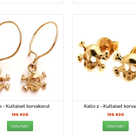
o - Kultaiset korvakorut
Kallo 2 - Kultaiset korv
199.90€
199.90€
Osta heti !
Osta heti !