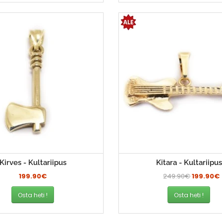
Kirves - Kultariipus
Kitara - Kultariipus
199.90€
249.90€
199.90€
Osta heti !
Osta heti !