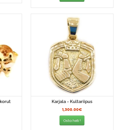
akorut
Karjala - Kultariipus
1,300.00€
Osta heti !