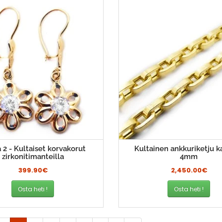
 2 - Kultaiset korvakorut
Kultainen ankkuriketju k
zirkonitimanteilla
4mm
399.90€
2,450.00€
Osta heti !
Osta heti !