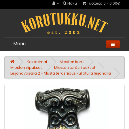
Haku
Tuotteita 0 - 0.00€
Menu
Kokoelmat
Miesten korut
Miesten riipukset
Miesten teräsriipukset
Leijonavasara 2 - Musta teräsriipus kullatulla leijonalla