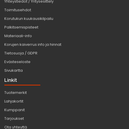
Yhteystiedot / Yritysesittely
Toimitusehdot
Korutukun kuukausikilpailu
Palkitsemispisteet
Materiaali-info
Korujen kaiverrus info ja hinnat
Tietosuoja / GDPR
Evästeseloste
Sivukartta
Linkit
Tuotemerkit
Lahjakortit
Kumppanit
Tarjoukset
Ota yhteyttä