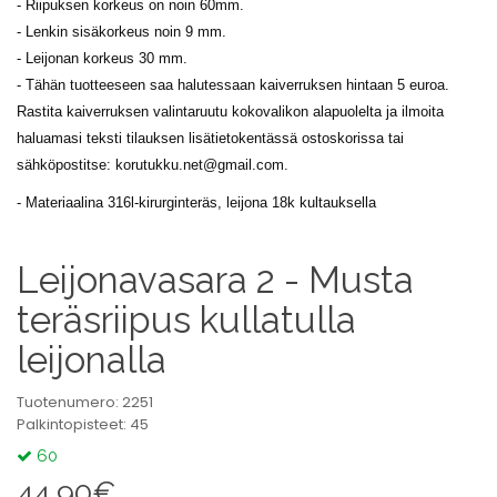
- Riipuksen korkeus on noin 60mm.
- Lenkin sisäkorkeus noin 9 mm.
- Leijonan korkeus 30 mm.
- Tähän tuotteeseen saa halutessaan kaiverruksen hintaan 5 euroa.
Rastita kaiverruksen valintaruutu kokovalikon alapuolelta ja ilmoita
haluamasi teksti tilauksen lisätietokentässä ostoskorissa tai
sähköpostitse:
korutukku.net@gmail.com
.
- Materiaalina 316l-kirurginteräs, leijona 18k kultauksella
Leijonavasara 2 - Musta
teräsriipus kullatulla
leijonalla
Tuotenumero: 2251
Palkintopisteet: 45
60
44.90€