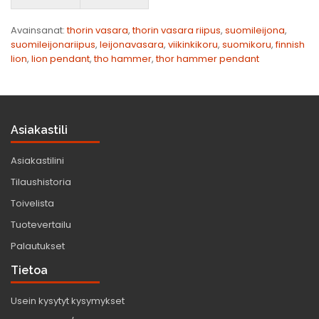
Avainsanat:
thorin vasara
,
thorin vasara riipus
,
suomileijona
,
suomileijonariipus
,
leijonavasara
,
viikinkikoru
,
suomikoru
,
finnish
lion
,
lion pendant
,
tho hammer
,
thor hammer pendant
Asiakastili
Asiakastilini
Tilaushistoria
Toivelista
Tuotevertailu
Palautukset
Tietoa
Usein kysytyt kysymykset