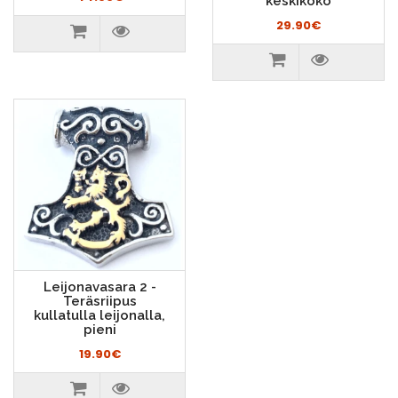
keskikoko
29.90€
Leijonavasara 2 -
Teräsriipus
kullatulla leijonalla,
pieni
19.90€