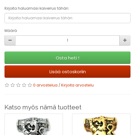
Kirjoita haluamasi kaiverrus tähän:
Määrä
Osta heti !
Lisää ostoskoriin
0 arvostelua
/
Kirjoita arvostelu
Katso myös nämä tuotteet