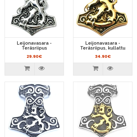
Leijonavasara -
Leijonavasara -
Teräsriipus
Teräsriipus, kullattu
29.90€
34.90€