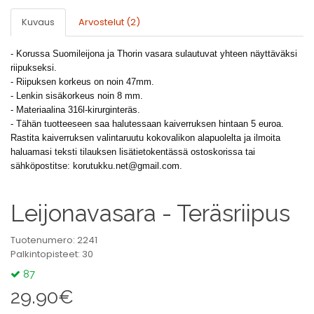
Kuvaus
Arvostelut (2)
- Korussa Suomileijona ja Thorin vasara sulautuvat yhteen näyttäväksi
riipukseksi.
- Riipuksen korkeus on noin 47mm.
- Lenkin sisäkorkeus noin 8 mm.
- Materiaalina 316l-kirurginteräs.
- Tähän tuotteeseen saa halutessaan kaiverruksen hintaan 5 euroa.
Rastita kaiverruksen valintaruutu kokovalikon alapuolelta ja ilmoita
haluamasi teksti tilauksen lisätietokentässä ostoskorissa tai
sähköpostitse:
korutukku.net@gmail.com
.
Leijonavasara - Teräsriipus
Tuotenumero: 2241
Palkintopisteet: 30
87
29.90€