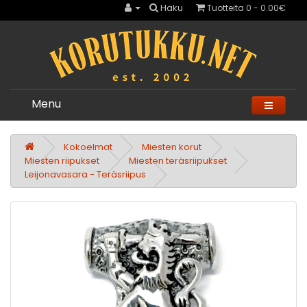
Haku
Tuotteita 0 - 0.00€
Menu
Kokoelmat
Miesten korut
Miesten riipukset
Miesten teräsriipukset
Leijonavasara - Teräsriipus