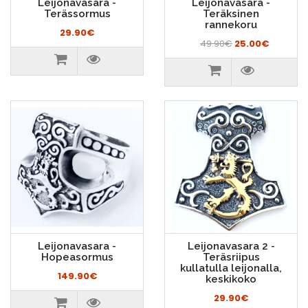
Leijonavasara -
Leijonavasara -
Terässormus
Teräksinen
rannekoru
29.90€
49.90€
25.00€
Leijonavasara -
Leijonavasara 2 -
Hopeasormus
Teräsriipus
kullatulla leijonalla,
149.90€
keskikoko
29.90€