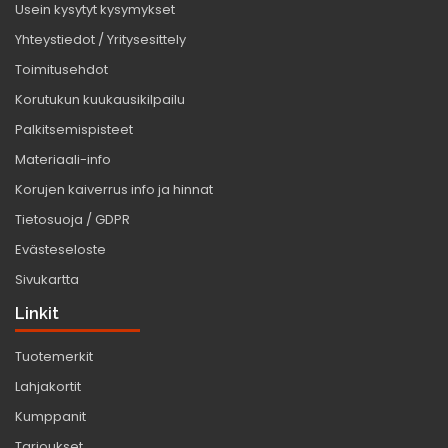
Usein kysytyt kysymykset
Yhteystiedot / Yritysesittely
Toimitusehdot
Korutukun kuukausikilpailu
Palkitsemispisteet
Materiaali-info
Korujen kaiverrus info ja hinnat
Tietosuoja / GDPR
Evästeseloste
Sivukartta
Linkit
Tuotemerkit
Lahjakortit
Kumppanit
Tarjoukset