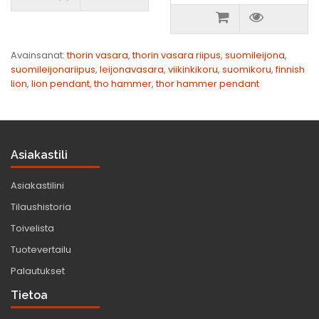
Avainsanat:
thorin vasara
,
thorin vasara riipus
,
suomileijona
,
suomileijonariipus
,
leijonavasara
,
viikinkikoru
,
suomikoru
,
finnish
lion
,
lion pendant
,
tho hammer
,
thor hammer pendant
Asiakastili
Asiakastilini
Tilaushistoria
Toivelista
Tuotevertailu
Palautukset
Tietoa