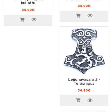
kullattu
34.90€
34.90€
Leijonavasara 2 -
Teräsriipus
34.90€