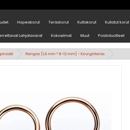
udet
Hopeakorut
Teräskorut
Kultakorut
Kullatut korut
errettavat Lahjatavarat
Kokoelmat
Muut
Poistotuotteet
iraalit
Rengas [1,6 mm * 8-12 mm] - Kirurginteräs