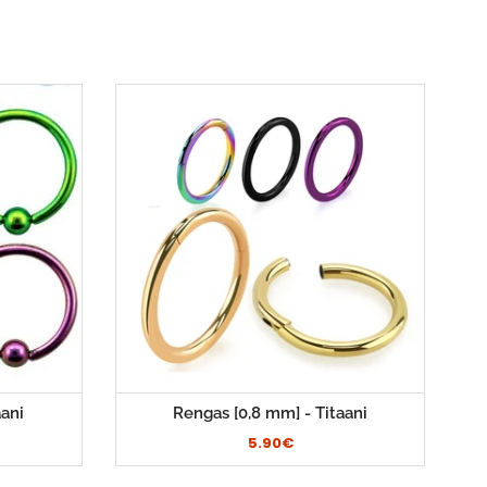
aani
Rengas [0,8 mm] - Titaani
5.90€