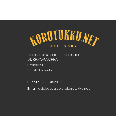
KORUTUKKU.NET - KORUJEN
VERKKOKAUPPA
Pronssitie 2
00440 Helsinki
Puhelin:
+358451206909
Email:
asiakaspalvelu@korutukku.net