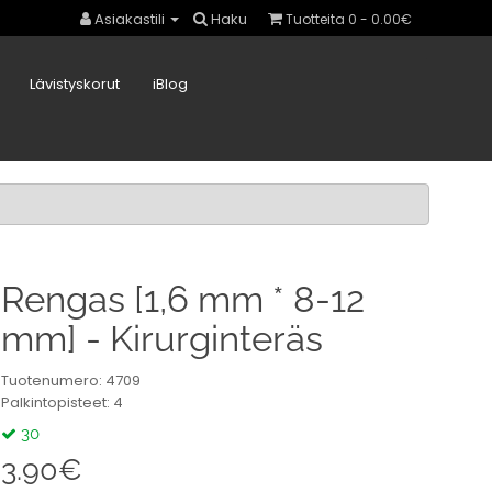
Asiakastili
Haku
Tuotteita 0 - 0.00€
Lävistyskorut
iBlog
Rengas [1,6 mm * 8-12
mm] - Kirurginteräs
Tuotenumero: 4709
Palkintopisteet: 4
30
3.90€