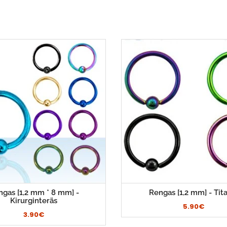
gas [1,2 mm * 8 mm] -
Rengas [1,2 mm] - Tit
Kirurginteräs
5.90€
3.90€