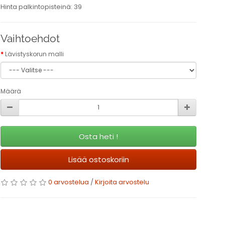
Hinta palkintopisteinä: 39
Vaihtoehdot
Lävistyskorun malli
Määrä
Osta heti !
Lisää ostoskoriin
0 arvostelua
/
Kirjoita arvostelu