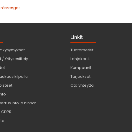
teräsrengas
Linkit
yt kysymykset
Tuotemerkit
 / Yritysesittely
Lahjakortit
dot
Kumppanit
uukausikilpailu
Tarjoukset
pisteet
Ota yhteyttä
info
errus info ja hinnat
/ GDPR
ste