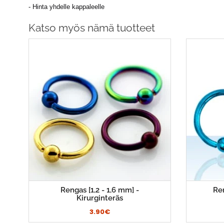
- Hinta yhdelle kappaleelle
Katso myös nämä tuotteet
Rengas [1,2 - 1,6 mm] -
Ren
Kirurginteräs
3.90€