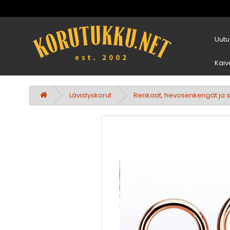
Uutu
Kaiv
Lävistyskorut
Renkaat, hevosenkengät ja sp