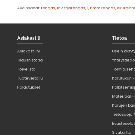
Avainsanat:
rengas
,
lävistysrengas
,
1
,
6mm rengas
,
kirurgin
Asiakastili
Tietoa
Asiakastilini
Usein kysyt
Tilaushistoria
Yhteystiedot
Toivelista
Toimituseh
Tuotevertailu
Korutukun k
Palautukset
Palkitsemis
Materiaali-
Korujen kaiv
Tietosuoja 
Evästeselo
Sivukartta