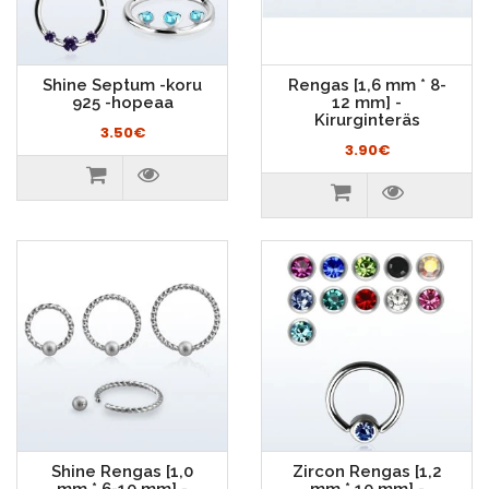
Shine Septum -koru
Rengas [1,6 mm * 8-
925 -hopeaa
12 mm] -
Kirurginteräs
3.50€
3.90€
Shine Rengas [1,0
Zircon Rengas [1,2