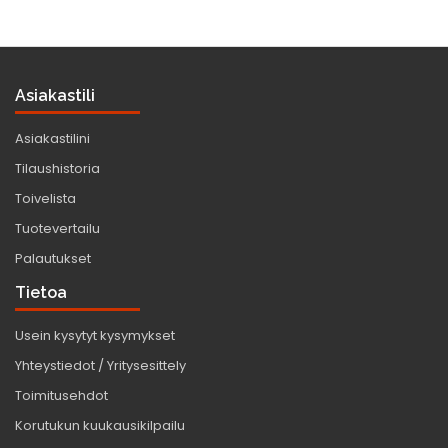
Asiakastili
Asiakastilini
Tilaushistoria
Toivelista
Tuotevertailu
Palautukset
Tietoa
Usein kysytyt kysymykset
Yhteystiedot / Yritysesittely
Toimitusehdot
Korutukun kuukausikilpailu