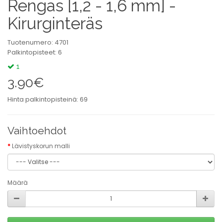
Rengas [1,2 - 1,6 mm] -
Kirurginteräs
Tuotenumero: 4701
Palkintopisteet: 6
1
3.90€
Hinta palkintopisteinä: 69
Vaihtoehdot
Lävistyskorun malli
Määrä