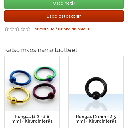
Osta heti !
Lisää ostoskoriin
0 arvostelua
/
Kirjoita arvostelu
Katso myös nämä tuotteet
Rengas [1,2 - 1,6
Rengas [2 mm - 2,5
mm] - Kirurginteräs
mm] - Kirurginteräs