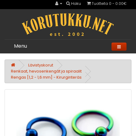
Haku
Tuotteita 0 - 0.00€
Menu
Lävistyskorut
Renkaat, hevosenkengät ja spiraalit
Rengas [1,2 - 1,6 mm] - Kirurginteräs