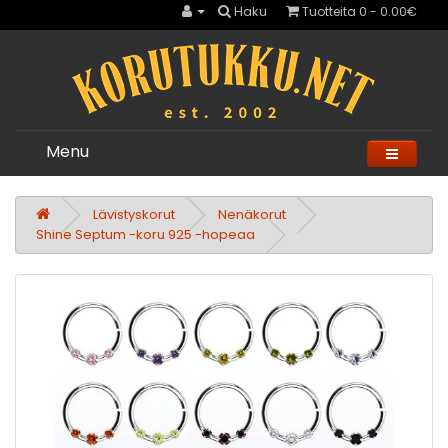
Haku
Tuotteita 0 - 0.00€
Menu
Lävistyskorut
Nenäkorut
Shine Septum -koru 925 -hopeaa