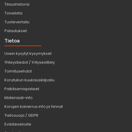
Tilaushistoria
Toivelista
Tuotevertailu
Palautukset
Tietoa
Usein kysytyt kysymykset
Yhteystiedot / Yritysesittely
Toimitusehdot
Korutukun kuukausikilpailu
Palkitsemispisteet
Materiaali-info
Korujen kaiverrus info ja hinnat
Tietosuoja / GDPR
Evästeseloste