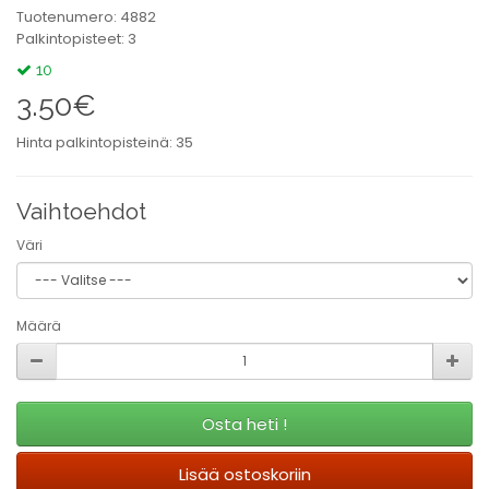
Tuotenumero: 4882
Palkintopisteet: 3
10
3.50€
Hinta palkintopisteinä: 35
Vaihtoehdot
Väri
Määrä
Osta heti !
Lisää ostoskoriin