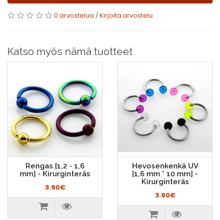
0 arvostelua
/
Kirjoita arvostelu
Katso myös nämä tuotteet
Rengas [1,2 - 1,6
Hevosenkenkä UV
mm] - Kirurginteräs
[1,6 mm * 10 mm] -
Kirurginteräs
3.90€
3.90€