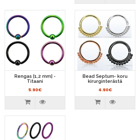
Rengas [1,2 mm] -
Bead Septum- koru
Titaani
kirurginterästä
5.90€
4.90€