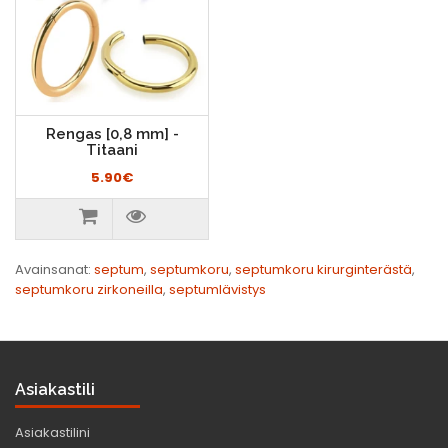
Rengas [0,8 mm] -
Titaani
5.90€
Avainsanat:
septum
,
septumkoru
,
septumkoru kirurginterästä
,
septumkoru zirkoneilla
,
septumlävistys
Asiakastili
Asiakastilini